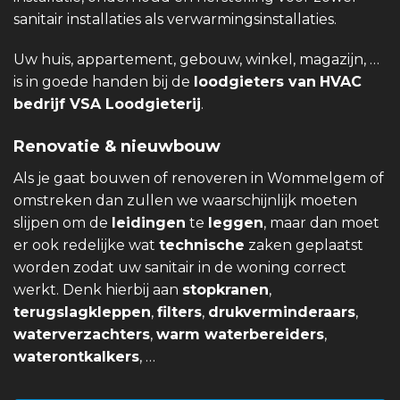
sanitair installaties als verwarmingsinstallaties.
Uw huis, appartement, gebouw, winkel, magazijn, …
is in goede handen bij de
loodgieters van
HVAC
bedrijf VSA Loodgieterij
.
Renovatie & nieuwbouw
Als je gaat bouwen of renoveren in Wommelgem of
omstreken dan zullen we waarschijnlijk moeten
slijpen om de
leidingen
te
leggen
, maar dan moet
er ook redelijke wat
technische
zaken geplaatst
worden zodat uw sanitair in de woning correct
werkt. Denk hierbij aan
stopkranen
,
terugslagkleppen
,
filters
,
drukverminderaars
,
waterverzachters
,
warm waterbereiders
,
waterontkalkers
, …