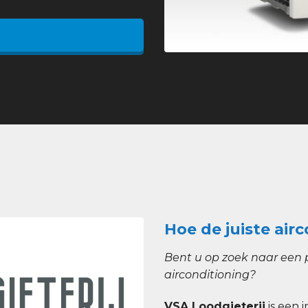
Hoe de juiste airc
Bent u op zoek naar een p
airconditioning?
VSA Loodgieterij
is een i