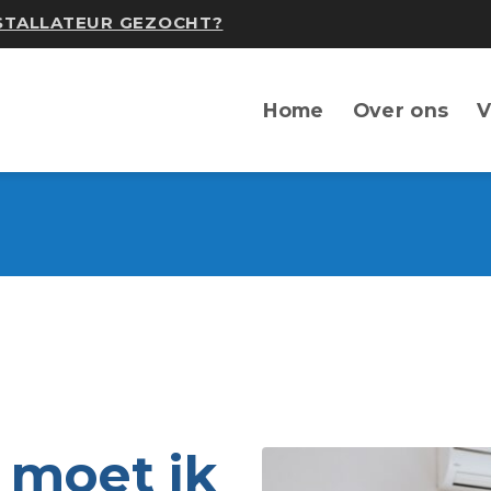
NSTALLATEUR GEZOCHT?
Home
Over ons
V
 moet ik