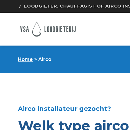
Skip
✓
LOODGIETER, CHAUFFAGIST OF AIRCO I
to
content
Home
> Airco
Airco installateur gezocht?
Welk type airco