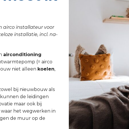
 airco installateur voor
oze installatie, incl. na-
an
airconditioning
chtwarmtepomp (= airco
ouw niet alleen
koelen
,
 zowel bij nieuwbouw als
j kunnen de leidingen
atie maar ook bij
n waar het wegwerken in
egen de muur op de