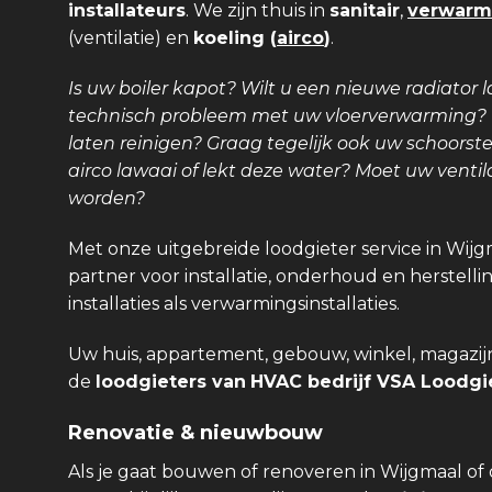
installateurs
. We zijn thuis in
sanitair
,
verwarm
(ventilatie) en
koeling (
airco
)
.
Is uw boiler kapot? Wilt u een nieuwe radiator l
technisch probleem met uw vloerverwarming? Is
laten reinigen? Graag tegelijk ook uw schoors
airco lawaai of lekt deze water? Moet uw venti
worden?
Met onze uitgebreide loodgieter service in Wijg
partner voor installatie, onderhoud en herstellin
installaties als verwarmingsinstallaties.
Uw huis, appartement, gebouw, winkel, magazijn,
de
loodgieters van
HVAC bedrijf VSA Loodgie
Renovatie & nieuwbouw
Als je gaat bouwen of renoveren in Wijgmaal o