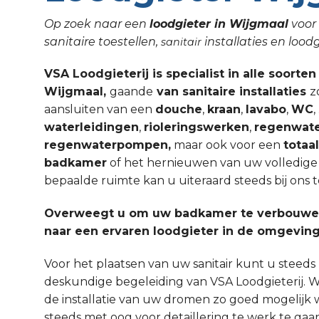
Op zoek naar een
loodgieter in Wijgmaal
voor 
sanitaire toestellen,
installaties en lo
sanitair
VSA Loodgieterij is specialist in alle soorten
Wijgmaal,
gaande
van sanitaire installaties
z
aansluiten van een
douche
,
kraan
,
lavabo
,
WC
waterleidingen
,
rioleringswerken
,
regenwate
regenwaterpompen,
maar ook voor een
totaa
badkamer
of het hernieuwen van uw volledige sa
bepaalde ruimte kan u uiteraard steeds bij ons t
Overweegt u om uw badkamer te verbouwen
naar een ervaren loodgieter in de omgevin
Voor het plaatsen van uw sanitair kunt u steed
deskundige begeleiding van VSA Loodgieterij. W
de installatie van uw dromen zo goed mogelijk 
steeds met oog voor detaillering te werk te gaa