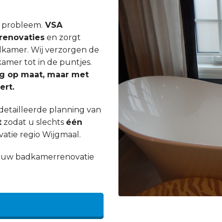
n probleem.
VSA
enovaties
en zorgt
dkamer. Wij verzorgen de
mer tot in de puntjes.
ig op maat, maar met
ert.
etailleerde planning van
t
zodat u slechts
één
tie regio Wijgmaal.
an uw badkamerrenovatie