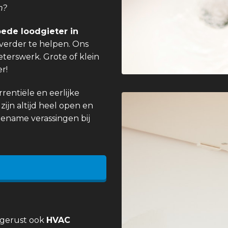
n?
ede loodgieter in
verder te helpen. Ons
eterswerk. Grote of klein
r!
entiële en eerlijke
zijn altijd heel open en
gename verassingen bij
 gerust ook
HVAC