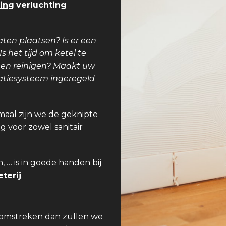
ing
verluchting
aten plaatsen? Is er een
 het tijd om ketel te
teen reinigen? Maakt uw
latiesysteem ingeregeld
maal zijn we de geknipte
g voor zowel sanitair
 … is in goede handen bij
terij
.
f omstreken dan zullen we