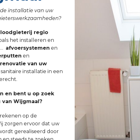
de installatie van uw
odgieterswerkzaamheden?
 loodgieterij regio
oals het installeren en
, …
afvoersystemen
en
rputten
en
lrenovatie van uw
nitaire installatie in een
erecht.
 en bent u op zoek
g van Wijgmaal?
s rekenen op de
ij zorgen ervoor dat uw
wordt gerealiseerd door
n en steeds te zoeken