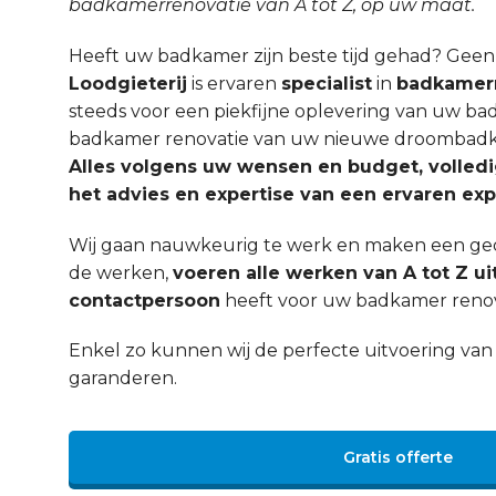
badkamerrenovatie van A tot Z, op uw maat.
Heeft uw badkamer zijn beste tijd gehad? Gee
Loodgieterij
is ervaren
specialist
in
badkamerr
steeds voor een piekfijne oplevering van uw ba
badkamer renovatie van uw nieuwe droombadka
Alles volgens uw wensen en budget, volled
het advies en expertise van een ervaren exp
Wij gaan nauwkeurig te werk en maken een ged
de werken,
voeren alle werken van A tot Z ui
contactpersoon
heeft voor uw badkamer renova
Enkel zo kunnen wij de perfecte uitvoering v
garanderen.
Gratis offerte