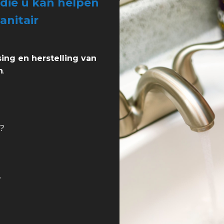
die u kan helpen
anitair
sing en herstelling van
n
.
?
?