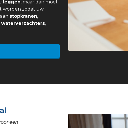
e
leggen
, maar dan moet
t worden zodat uw
j aan
stopkranen
,
,
waterverzachters
,
al
voor een