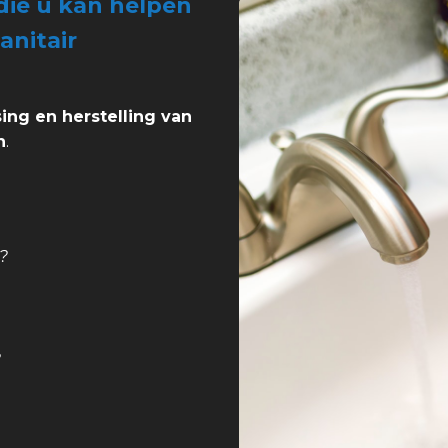
ie u kan helpen
anitair
sing en herstelling van
n
.
?
?