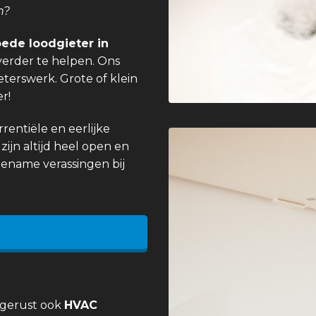
n?
ede loodgieter in
verder te helpen. Ons
eterswerk. Grote of klein
r!
entiële en eerlijke
zijn altijd heel open en
gename verassingen bij
 gerust ook
HVAC