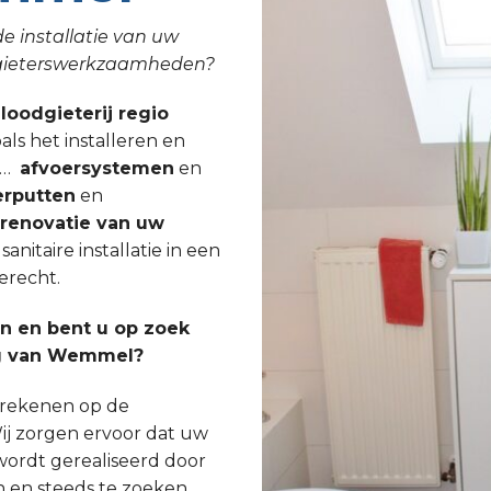
e installatie van uw
odgieterswerkzaamheden?
 loodgieterij regio
als het installeren en
, …
afvoersystemen
en
rputten
en
lrenovatie van uw
nitaire installatie in een
erecht.
 en bent u op zoek
ng van Wemmel?
s rekenen op de
ij zorgen ervoor dat uw
wordt gerealiseerd door
n en steeds te zoeken