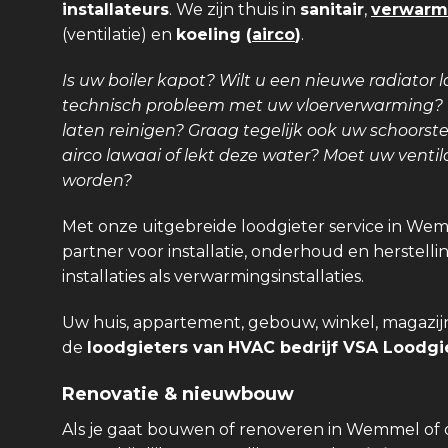
installateurs
. We zijn thuis in
sanitair
,
verwarm
(ventilatie) en
koeling (
airco
)
.
Is uw boiler kapot? Wilt u een nieuwe radiator l
technisch probleem met uw vloerverwarming? Is
laten reinigen? Graag tegelijk ook uw schoors
airco lawaai of lekt deze water? Moet uw venti
worden?
Met onze uitgebreide loodgieter service in Wem
partner voor installatie, onderhoud en herstellin
installaties als verwarmingsinstallaties.
Uw huis, appartement, gebouw, winkel, magazijn,
de
loodgieters van
HVAC bedrijf VSA Loodgie
Renovatie & nieuwbouw
Als je gaat bouwen of renoveren in Wemmel of