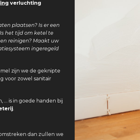
ing
verluchting
aten plaatsen? Is er een
 het tijd om ketel te
teen reinigen? Maakt uw
latiesysteem ingeregeld
mel zijn we de geknipte
g voor zowel sanitair
 … is in goede handen bij
terij
.
 omstreken dan zullen we