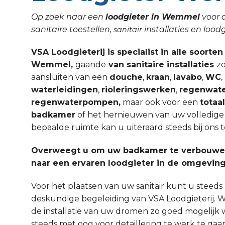
Op zoek naar een
loodgieter in Wemmel
voor d
sanitaire toestellen,
installaties en lo
sanitair
VSA Loodgieterij is specialist in alle soorten
Wemmel,
gaande
van sanitaire installaties
zo
aansluiten van een
douche
,
kraan
,
lavabo
,
WC
waterleidingen
,
rioleringswerken
,
regenwate
regenwaterpompen,
maar ook voor een
totaa
badkamer
of het hernieuwen van uw volledige sa
bepaalde ruimte kan u uiteraard steeds bij ons t
Overweegt u om uw badkamer te verbouwen
naar een ervaren loodgieter in de omgevi
Voor het plaatsen van uw sanitair kunt u steed
deskundige begeleiding van VSA Loodgieterij. W
de installatie van uw dromen zo goed mogelijk 
steeds met oog voor detaillering te werk te gaa