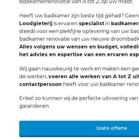
badkamerrenovatie van A tot Z, op uw maat.
Heeft uw badkamer zijn beste tijd gehad? Gee
Loodgieterij
is ervaren
specialist
in
badkamerr
steeds voor een piekfijne oplevering van uw ba
badkamer renovatie van uw nieuwe droombadka
Alles volgens uw wensen en budget, volled
het advies en expertise van een ervaren exp
Wij gaan nauwkeurig te werk en maken een ged
de werken,
voeren alle werken van A tot Z ui
contactpersoon
heeft voor uw badkamer reno
Enkel zo kunnen wij de perfecte uitvoering v
garanderen.
Gratis offerte