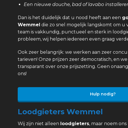
Een nieuwe douche, bad of lavabo installere
Dan is het duidelijk dat u nood heeft aan een
go
Wemmel
die zo snel mogelijk langskomt om u 
team is vakkundig, punctueel en sterk in loodgi
probleem, wij helpen iedereen even graag verde
Ook zeer belangrijk: we werken aan zeer concurr
tarieven! Onze prijzen zeer democratisch, en we 
transparant over onze prijszetting. Geen onaan
ons!
Hulp nodig?
Loodgieters Wemmel
Wij zijn niet alleen
loodgieters
, maar noem ons