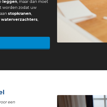
e
leggen
, maar dan moet
t worden zodat uw
j aan
stopkranen
,
,
waterverzachters
,
el
voor een