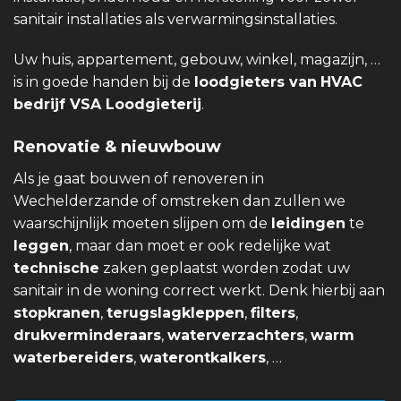
sanitair installaties als verwarmingsinstallaties.
Uw huis, appartement, gebouw, winkel, magazijn, …
is in goede handen bij de
loodgieters van
HVAC
bedrijf VSA Loodgieterij
.
Renovatie & nieuwbouw
Als je gaat bouwen of renoveren in
Wechelderzande of omstreken dan zullen we
waarschijnlijk moeten slijpen om de
leidingen
te
leggen
, maar dan moet er ook redelijke wat
technische
zaken geplaatst worden zodat uw
sanitair in de woning correct werkt. Denk hierbij aan
stopkranen
,
terugslagkleppen
,
filters
,
drukverminderaars
,
waterverzachters
,
warm
waterbereiders
,
waterontkalkers
, …