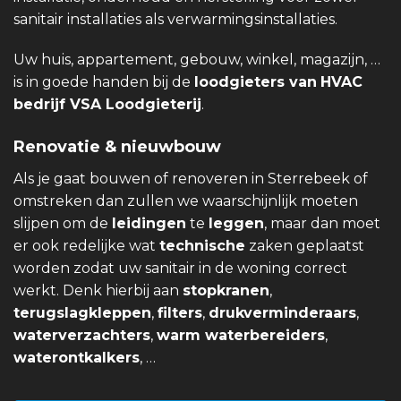
sanitair installaties als verwarmingsinstallaties.
Uw huis, appartement, gebouw, winkel, magazijn, …
is in goede handen bij de
loodgieters van
HVAC
bedrijf VSA Loodgieterij
.
Renovatie & nieuwbouw
Als je gaat bouwen of renoveren in Sterrebeek of
omstreken dan zullen we waarschijnlijk moeten
slijpen om de
leidingen
te
leggen
, maar dan moet
er ook redelijke wat
technische
zaken geplaatst
worden zodat uw sanitair in de woning correct
werkt. Denk hierbij aan
stopkranen
,
terugslagkleppen
,
filters
,
drukverminderaars
,
waterverzachters
,
warm waterbereiders
,
waterontkalkers
, …