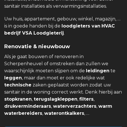
sanitair installaties als verwarmingsinstallaties.
Uw huis, appartement, gebouw, winkel, magazijn, …
is in goede handen bij de
loodgieters van
HVAC
bedrijf VSA Loodgieterij
.
Renovatie & nieuwbouw
Als je gaat bouwen of renoveren in
Scherpenheuvel of omstreken dan zullen we
waarschijnlijk moeten slijpen om de
leidingen
te
leggen
, maar dan moet er ook redelijke wat
technische
zaken geplaatst worden zodat uw
sanitair in de woning correct werkt. Denk hierbij aan
stopkranen
,
terugslagkleppen
,
filters
,
drukverminderaars
,
waterverzachters
,
warm
waterbereiders
,
waterontkalkers
, …