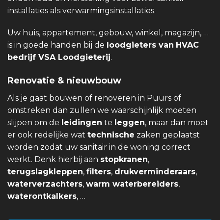
installaties als verwarmingsinstallaties.
Uw huis, appartement, gebouw, winkel, magazijn, …
is in goede handen bij de
loodgieters van
HVAC
bedrijf VSA Loodgieterij
.
Renovatie & nieuwbouw
Als je gaat bouwen of renoveren in Puurs of
omstreken dan zullen we waarschijnlijk moeten
slijpen om de
leidingen
te
leggen
, maar dan moet
er ook redelijke wat
technische
zaken geplaatst
worden zodat uw sanitair in de woning correct
werkt. Denk hierbij aan
stopkranen
,
terugslagkleppen
,
filters
,
drukverminderaars
,
waterverzachters
,
warm waterbereiders
,
waterontkalkers
, …