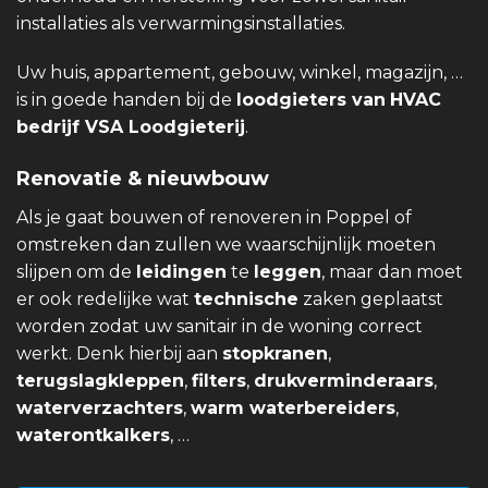
installaties als verwarmingsinstallaties.
Uw huis, appartement, gebouw, winkel, magazijn, …
is in goede handen bij de
loodgieters van
HVAC
bedrijf VSA Loodgieterij
.
Renovatie & nieuwbouw
Als je gaat bouwen of renoveren in Poppel of
omstreken dan zullen we waarschijnlijk moeten
slijpen om de
leidingen
te
leggen
, maar dan moet
er ook redelijke wat
technische
zaken geplaatst
worden zodat uw sanitair in de woning correct
werkt. Denk hierbij aan
stopkranen
,
terugslagkleppen
,
filters
,
drukverminderaars
,
waterverzachters
,
warm waterbereiders
,
waterontkalkers
, …