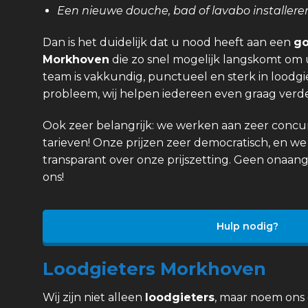
Een nieuwe douche, bad of lavabo installere
Dan is het duidelijk dat u nood heeft aan een
go
Morkhoven
die zo snel mogelijk langskomt om 
team is vakkundig, punctueel en sterk in loodgi
probleem, wij helpen iedereen even graag verde
Ook zeer belangrijk: we werken aan zeer concurr
tarieven! Onze prijzen zeer democratisch, en we 
transparant over onze prijszetting. Geen onaan
ons!
Hulp nodig?
Loodgieters Morkhoven
Wij zijn niet alleen
loodgieters
, maar noem ons