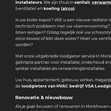
installateurs
. We zijn thuis in
sanitair
,
verwarm
(ventilatie) en
koeling (
airco
)
.
Is uw boiler kapot? Wilt u een nieuwe radiator l
technisch probleem met uw vloerverwarming? Is
laten reinigen? Graag tegelijk ook uw schoors
airco lawaai of lekt deze water? Moet uw venti
worden?
Met onze uitgebreide loodgieter service in Mor
geknipte partner voor installatie, onderhoud en
sanitair installaties als verwarmingsinstallaties.
Uw huis, appartement, gebouw, winkel, magazijn,
de
loodgieters van
HVAC bedrijf VSA Loodgie
Renovatie & nieuwbouw
Als je gaat bouwen of renoveren in Morkhoven 