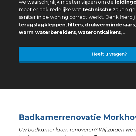
we waarschijnlijk moeten slijpen om de
leiding
moet er ook redelijke wat
technische
zaken ge
sanitair in de woning correct werkt. Denk hierbi
terugslagkleppen
,
filters
,
drukverminderaars
warm waterbereiders
,
waterontkalkers
, …
Heeft u vragen?
Badkamerrenovatie Morkho
Uw badkamer laten renoveren? Wij zorgen we 