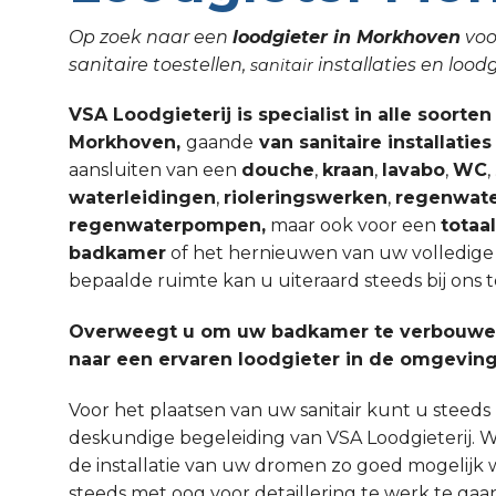
Op zoek naar een
loodgieter in Morkhoven
voo
sanitaire toestellen,
installaties en lo
sanitair
VSA Loodgieterij is specialist in alle soorten
Morkhoven,
gaande
van sanitaire installatie
aansluiten van een
douche
,
kraan
,
lavabo
,
WC
waterleidingen
,
rioleringswerken
,
regenwate
regenwaterpompen,
maar ook voor een
totaa
badkamer
of het hernieuwen van uw volledige sa
bepaalde ruimte kan u uiteraard steeds bij ons t
Overweegt u om uw badkamer te verbouwen
naar een ervaren loodgieter in de omgevin
Voor het plaatsen van uw sanitair kunt u steed
deskundige begeleiding van VSA Loodgieterij. W
de installatie van uw dromen zo goed mogelijk 
steeds met oog voor detaillering te werk te gaa