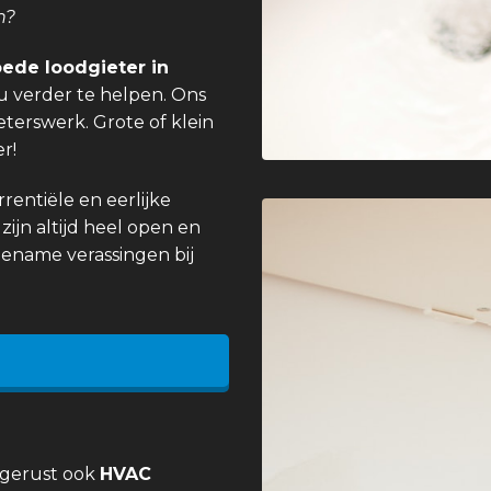
n?
ede loodgieter in
u verder te helpen. Ons
eterswerk. Grote of klein
r!
entiële en eerlijke
zijn altijd heel open en
gename verassingen bij
 gerust ook
HVAC