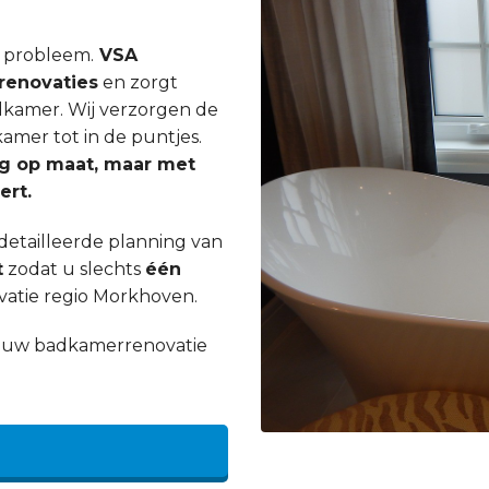
n probleem.
VSA
enovaties
en zorgt
dkamer. Wij verzorgen de
mer tot in de puntjes.
ig op maat, maar met
ert.
etailleerde planning van
t
zodat u slechts
één
atie regio Morkhoven.
an uw badkamerrenovatie