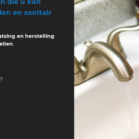
n die u kan
len en sanitair
atsing en herstelling
ellen
.
?
?