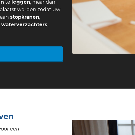
en
te
leggen
, maar dan
plaatst worden zodat uw
j aan
stopkranen
,
,
waterverzachters
,
ven
voor een