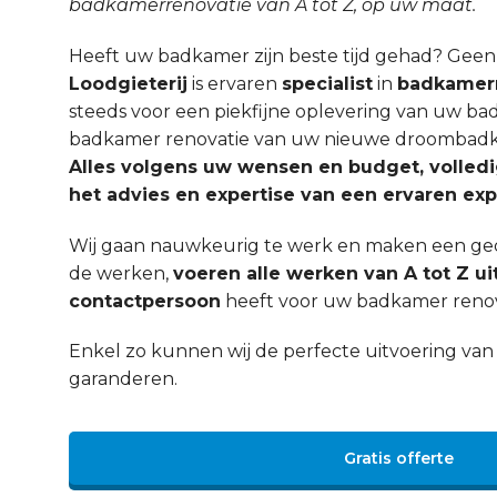
badkamerrenovatie van A tot Z, op uw maat.
Heeft uw badkamer zijn beste tijd gehad? Gee
Loodgieterij
is ervaren
specialist
in
badkamerr
steeds voor een piekfijne oplevering van uw ba
badkamer renovatie van uw nieuwe droombadka
Alles volgens uw wensen en budget, volled
het advies en expertise van een ervaren exp
Wij gaan nauwkeurig te werk en maken een ged
de werken,
voeren alle werken van A tot Z ui
contactpersoon
heeft voor uw badkamer renov
Enkel zo kunnen wij de perfecte uitvoering v
garanderen.
Gratis offerte