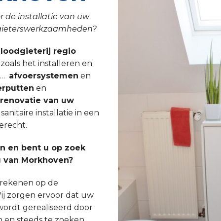
r de installatie van uw
odgieterswerkzaamheden?
 loodgieterij regio
s
zoals het installeren en
, …
afvoersystemen
en
rputten
en
lrenovatie van uw
nitaire installatie in een
erecht.
 en bent u op zoek
g van Morkhoven?
s rekenen op de
ij zorgen ervoor dat uw
wordt gerealiseerd door
n en steeds te zoeken