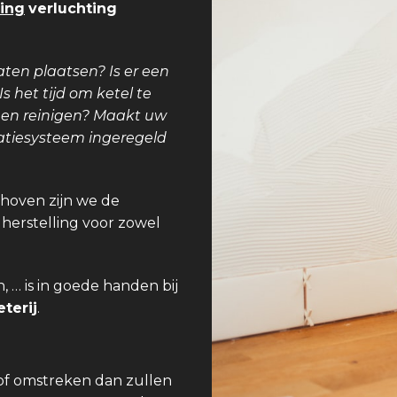
ing
verluchting
aten plaatsen? Is er een
 het tijd om ketel te
teen reinigen? Maakt uw
latiesysteem ingeregeld
khoven zijn we de
 herstelling voor zowel
 … is in goede handen bij
terij
.
of omstreken dan zullen