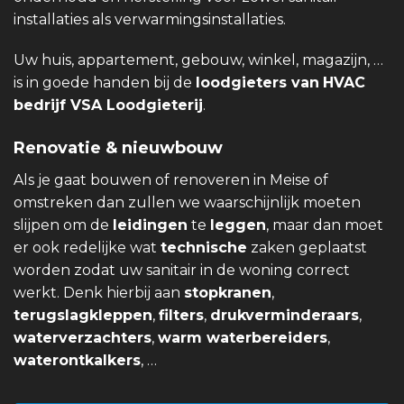
installaties als verwarmingsinstallaties.
Uw huis, appartement, gebouw, winkel, magazijn, …
is in goede handen bij de
loodgieters van
HVAC
bedrijf VSA Loodgieterij
.
Renovatie & nieuwbouw
Als je gaat bouwen of renoveren in Meise of
omstreken dan zullen we waarschijnlijk moeten
slijpen om de
leidingen
te
leggen
, maar dan moet
er ook redelijke wat
technische
zaken geplaatst
worden zodat uw sanitair in de woning correct
werkt. Denk hierbij aan
stopkranen
,
terugslagkleppen
,
filters
,
drukverminderaars
,
waterverzachters
,
warm waterbereiders
,
waterontkalkers
, …