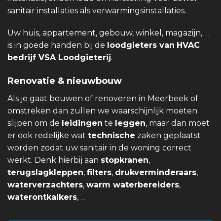
sanitair installaties als verwarmingsinstallaties.
Uw huis, appartement, gebouw, winkel, magazijn, …
is in goede handen bij de
loodgieters van
HVAC
bedrijf VSA Loodgieterij
.
Renovatie & nieuwbouw
Als je gaat bouwen of renoveren in Meerbeek of
omstreken dan zullen we waarschijnlijk moeten
slijpen om de
leidingen
te
leggen
, maar dan moet
er ook redelijke wat
technische
zaken geplaatst
worden zodat uw sanitair in de woning correct
werkt. Denk hierbij aan
stopkranen
,
terugslagkleppen
,
filters
,
drukverminderaars
,
waterverzachters
,
warm waterbereiders
,
waterontkalkers
, …