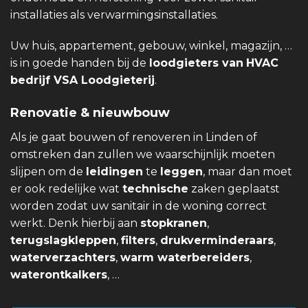
installaties als verwarmingsinstallaties.
Uw huis, appartement, gebouw, winkel, magazijn, …
is in goede handen bij de
loodgieters van
HVAC
bedrijf VSA Loodgieterij
.
Renovatie & nieuwbouw
Als je gaat bouwen of renoveren in Linden of
omstreken dan zullen we waarschijnlijk moeten
slijpen om de
leidingen
te
leggen
, maar dan moet
er ook redelijke wat
technische
zaken geplaatst
worden zodat uw sanitair in de woning correct
werkt. Denk hierbij aan
stopkranen
,
terugslagkleppen
,
filters
,
drukverminderaars
,
waterverzachters
,
warm waterbereiders
,
waterontkalkers
, …