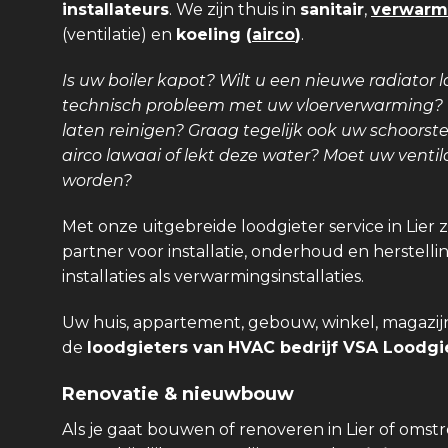
installateurs
. We zijn thuis in
sanitair
,
verwarm
(ventilatie) en
koeling (
airco
)
.
Is uw boiler kapot? Wilt u een nieuwe radiator l
technisch probleem met uw vloerverwarming? Is
laten reinigen? Graag tegelijk ook uw schoors
airco lawaai of lekt deze water? Moet uw venti
worden?
Met onze uitgebreide loodgieter service in Lier 
partner voor installatie, onderhoud en herstellin
installaties als verwarmingsinstallaties.
Uw huis, appartement, gebouw, winkel, magazijn,
de
loodgieters van
HVAC bedrijf VSA Loodgie
Renovatie & nieuwbouw
Als je gaat bouwen of renoveren in Lier of oms