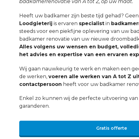
badkamerrenovatie van A tot Z, op uw maat.
Heeft uw badkamer zijn beste tijd gehad? Gee
Loodgieterij
is ervaren
specialist
in
badkamerr
steeds voor een piekfijne oplevering van uw ba
badkamer renovatie van uw nieuwe droombadka
Alles volgens uw wensen en budget, volled
het advies en expertise van een ervaren exp
Wij gaan nauwkeurig te werk en maken een ged
de werken,
voeren alle werken van A tot Z ui
contactpersoon
heeft voor uw badkamer renova
Enkel zo kunnen wij de perfecte uitvoering v
garanderen.
Gratis offerte