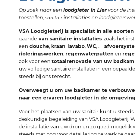
Op zoek naar een
loodgieter in Lier
voor de ins
toestellen,
installaties en loodgieters
sanitair
VSA Loodgieterij is specialist in alle soorten 
gaande
van sanitaire installaties
zoals het ins
een
douche
,
kraan
,
lavabo
,
WC
, …
afvoersyst
rioleringswerken
,
regenwaterputten
en
rege
ook voor een
totaalrenovatie van uw badkam
uw volledige sanitaire installatie in een bepaald
steeds bij ons terecht.
Overweegt u om uw badkamer te verbouwen
naar een ervaren loodgieter in de omgeving
Voor het plaatsen van uw sanitair kunt u steed
deskundige begeleiding van VSA Loodgieterij. W
de installatie van uw dromen zo goed mogelijk 
steeds met oog voor detaillering te werk te gaa