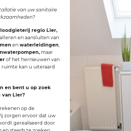
tallatie van uw sanitaire
werkzaamheden?
loodgieterij regio Lier,
talleren en aansluiten van
emen
en
waterleidingen
,
nwaterpompen,
maar
er
of het hernieuwen van
e ruimte kan u uiteraard
 en bent u op zoek
 van Lier?
s rekenen op de
ij zorgen ervoor dat uw
wordt gerealiseerd door
n en steeds te zoeken