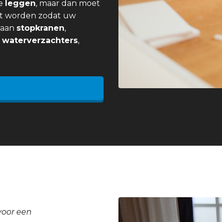
e
leggen
, maar dan moet
t worden zodat uw
j aan
stopkranen
,
,
waterverzachters
,
voor een