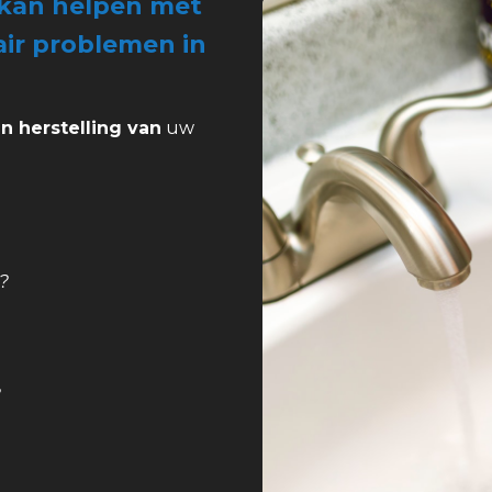
u kan helpen met
tair problemen in
en herstelling van
uw
?
?