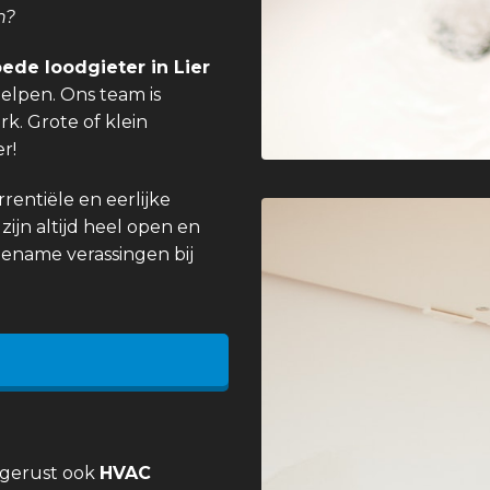
n?
ede loodgieter in Lier
elpen. Ons team is
k. Grote of klein
r!
entiële en eerlijke
zijn altijd heel open en
gename verassingen bij
 gerust ook
HVAC