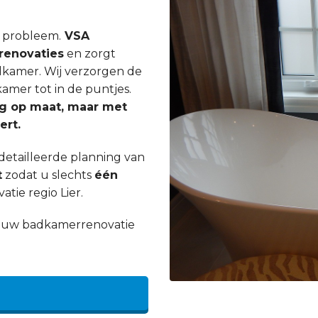
n probleem.
VSA
enovaties
en zorgt
dkamer. Wij verzorgen de
mer tot in de puntjes.
ig op maat, maar met
ert.
etailleerde planning van
t
zodat u slechts
één
tie regio Lier.
an uw badkamerrenovatie