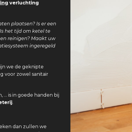
ing
verluchting
aten plaatsen? Is er een
 het tijd om ketel te
teen reinigen? Maakt uw
latiesysteem ingeregeld
zijn we de geknipte
g voor zowel sanitair
 … is in goede handen bij
terij
.
treken dan zullen we