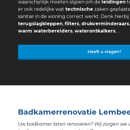
waarschijnlijk moeten slijpen om de
leidingen
t
er ook redelijke wat
technische
zaken geplaats
sanitair in de woning correct werkt. Denk hierbi
terugslagkleppen
,
filters
,
drukverminderaars
warm waterbereiders
,
waterontkalkers
, …
Heeft u vragen?
Badkamerrenovatie Lembe
Uw badkamer laten renoveren? Wij zorgen we 