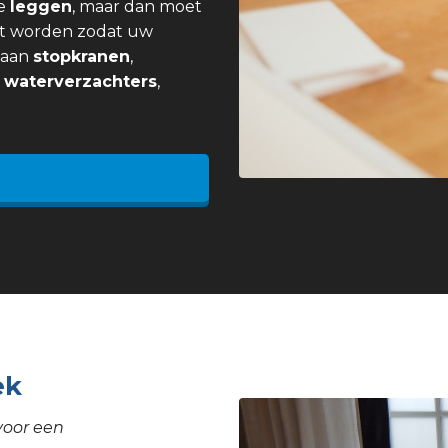
e
leggen
, maar dan moet
t worden zodat uw
j aan
stopkranen
,
,
waterverzachters
,
ek
voor een