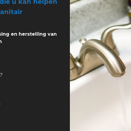
die u kan helpen
anitair
sing en herstelling van
n
.
?
?