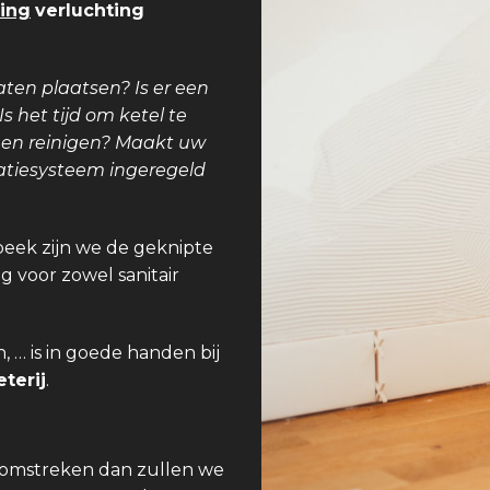
ing
verluchting
aten plaatsen? Is er een
 het tijd om ketel te
teen reinigen? Maakt uw
latiesysteem ingeregeld
beek zijn we de geknipte
g voor zowel sanitair
 … is in goede handen bij
terij
.
 omstreken dan zullen we