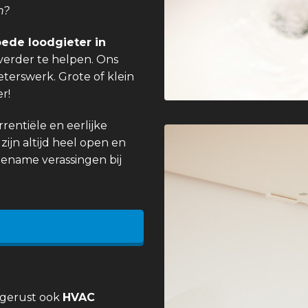
n?
ede loodgieter in
verder te helpen. Ons
eterswerk. Grote of klein
r!
entiële en eerlijke
zijn altijd heel open en
gename verassingen bij
 gerust ook
HVAC