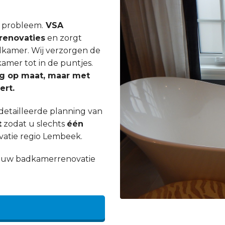
n probleem.
VSA
enovaties
en zorgt
dkamer. Wij verzorgen de
mer tot in de puntjes.
ig op maat, maar met
ert.
etailleerde planning van
t
zodat u slechts
één
atie regio Lembeek.
an uw badkamerrenovatie