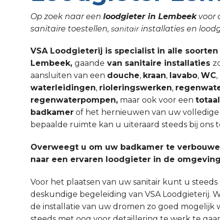
Op zoek naar een
loodgieter in Lembeek
voor 
sanitaire toestellen,
installaties en lo
sanitair
VSA Loodgieterij is specialist in alle soorten
Lembeek,
gaande
van sanitaire installaties
z
aansluiten van een
douche
,
kraan
,
lavabo
,
WC
waterleidingen
,
rioleringswerken
,
regenwate
regenwaterpompen,
maar ook voor een
totaa
badkamer
of het hernieuwen van uw volledige sa
bepaalde ruimte kan u uiteraard steeds bij ons t
Overweegt u om uw badkamer te verbouwen
naar een ervaren loodgieter in de omgevi
Voor het plaatsen van uw sanitair kunt u steed
deskundige begeleiding van VSA Loodgieterij. W
de installatie van uw dromen zo goed mogelijk 
steeds met oog voor detaillering te werk te gaa