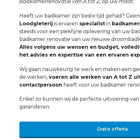
badkamerrenovatie van A tot Z, op uw maat.
Heeft uw badkamer zijn beste tijd gehad? Gee
Loodgieterij
is ervaren
specialist
in
badkamerr
steeds voor een piekfijne oplevering van uw ba
badkamer renovatie van uw nieuwe droombadka
Alles volgens uw wensen en budget, volled
het advies en expertise van een ervaren exp
Wij gaan nauwkeurig te werk en maken een ged
de werken,
voeren alle werken van A tot Z ui
contactpersoon
heeft voor uw badkamer renov
Enkel zo kunnen wij de perfecte uitvoering v
garanderen.
Gratis offerte