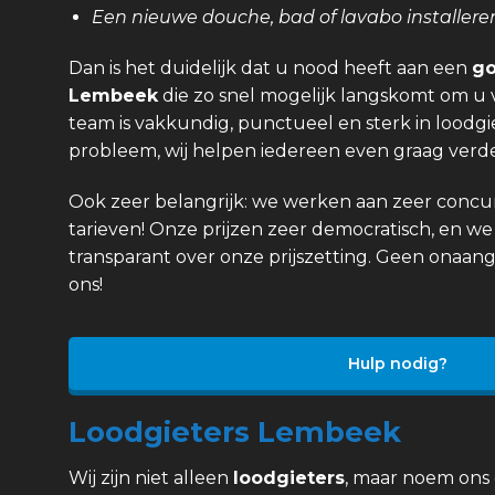
Een nieuwe douche, bad of lavabo installere
Dan is het duidelijk dat u nood heeft aan een
go
Lembeek
die zo snel mogelijk langskomt om u 
team is vakkundig, punctueel en sterk in loodgi
probleem, wij helpen iedereen even graag verde
Ook zeer belangrijk: we werken aan zeer concurr
tarieven! Onze prijzen zeer democratisch, en we 
transparant over onze prijszetting. Geen onaan
ons!
Hulp nodig?
Loodgieters Lembeek
Wij zijn niet alleen
loodgieters
, maar noem ons