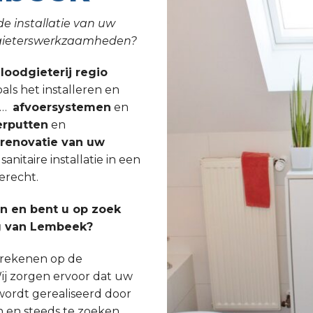
de installatie van uw
odgieterswerkzaamheden?
 loodgieterij regio
oals het installeren en
, …
afvoersystemen
en
rputten
en
lrenovatie van uw
nitaire installatie in een
erecht.
 en bent u op zoek
ng van Lembeek?
s rekenen op de
ij zorgen ervoor dat uw
wordt gerealiseerd door
n en steeds te zoeken