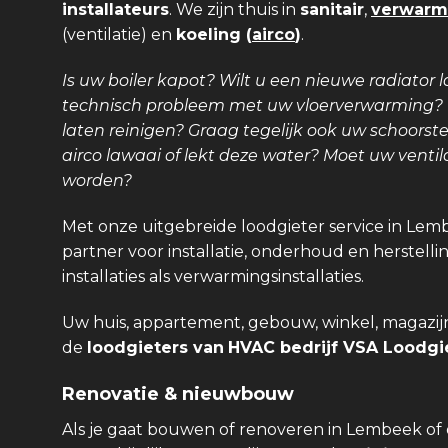
installateurs
. We zijn thuis in
sanitair
,
verwarm
(ventilatie) en
koeling (
airco
)
.
Is uw boiler kapot? Wilt u een nieuwe radiator l
technisch probleem met uw vloerverwarming? Is
laten reinigen? Graag tegelijk ook uw schoors
airco lawaai of lekt deze water? Moet uw venti
worden?
Met onze uitgebreide loodgieter service in Lem
partner voor installatie, onderhoud en herstellin
installaties als verwarmingsinstallaties.
Uw huis, appartement, gebouw, winkel, magazijn,
de
loodgieters van
HVAC bedrijf VSA Loodgie
Renovatie & nieuwbouw
Als je gaat bouwen of renoveren in Lembeek of