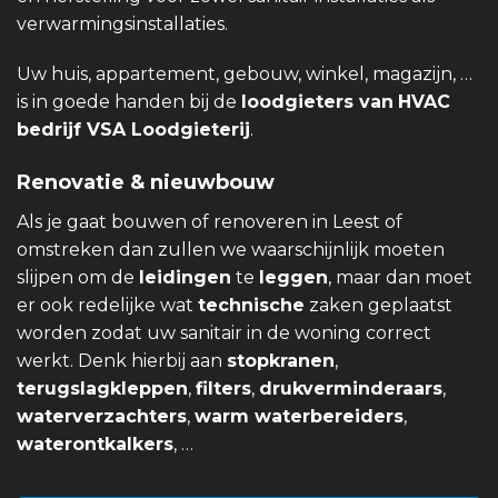
verwarmingsinstallaties.
Uw huis, appartement, gebouw, winkel, magazijn, …
is in goede handen bij de
loodgieters van
HVAC
bedrijf VSA Loodgieterij
.
Renovatie & nieuwbouw
Als je gaat bouwen of renoveren in Leest of
omstreken dan zullen we waarschijnlijk moeten
slijpen om de
leidingen
te
leggen
, maar dan moet
er ook redelijke wat
technische
zaken geplaatst
worden zodat uw sanitair in de woning correct
werkt. Denk hierbij aan
stopkranen
,
terugslagkleppen
,
filters
,
drukverminderaars
,
waterverzachters
,
warm waterbereiders
,
waterontkalkers
, …