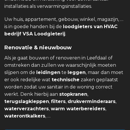
installaties als verwarmingsinstallaties.
Uw huis, appartement, gebouw, winkel, magazijn, …
is in goede handen bij de
loodgieters van
HVAC
bedrijf VSA Loodgieterij
.
Renovatie & nieuwbouw
Als je gaat bouwen of renoveren in Leefdaal of
omstreken dan zullen we waarschijnlijk moeten
slijpen om de
leidingen
te
leggen
, maar dan moet
er ook redelijke wat
technische
zaken geplaatst
worden zodat uw sanitair in de woning correct
werkt. Denk hierbij aan
stopkranen
,
terugslagkleppen
,
filters
,
drukverminderaars
,
waterverzachters
,
warm waterbereiders
,
waterontkalkers
, …