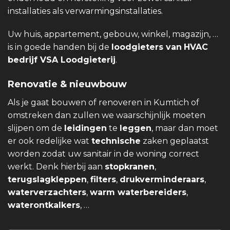
installaties als verwarmingsinstallaties.
Uw huis, appartement, gebouw, winkel, magazijn, …
is in goede handen bij de
loodgieters van
HVAC
bedrijf VSA Loodgieterij
.
Renovatie & nieuwbouw
Als je gaat bouwen of renoveren in Kumtich of
omstreken dan zullen we waarschijnlijk moeten
slijpen om de
leidingen
te
leggen
, maar dan moet
er ook redelijke wat
technische
zaken geplaatst
worden zodat uw sanitair in de woning correct
werkt. Denk hierbij aan
stopkranen
,
terugslagkleppen
,
filters
,
drukverminderaars
,
waterverzachters
,
warm waterbereiders
,
waterontkalkers
, …