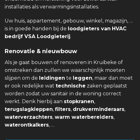
installaties als verwarmingsinstallaties.
Uw huis, appartement, gebouw, winkel, magazijn, …
is in goede handen bij de
loodgieters van
HVAC
bedrijf VSA Loodgieterij
.
Renovatie & nieuwbouw
Als je gaat bouwen of renoveren in Kruibeke of
omstreken dan zullen we waarschijnlijk moeten
slijpen om de
leidingen
te
leggen
, maar dan moet
er ook redelijke wat
technische
zaken geplaatst
worden zodat uw sanitair in de woning correct
werkt. Denk hierbij aan
stopkranen
,
terugslagkleppen
,
filters
,
drukverminderaars
,
waterverzachters
,
warm waterbereiders
,
waterontkalkers
, …