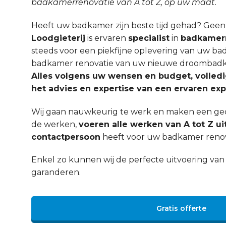
badkamerrenovatie van A tot Z, op uw maat.
Heeft uw badkamer zijn beste tijd gehad? Gee
Loodgieterij
is ervaren
specialist
in
badkamerr
steeds voor een piekfijne oplevering van uw ba
badkamer renovatie van uw nieuwe droombadka
Alles volgens uw wensen en budget, volled
het advies en expertise van een ervaren exp
Wij gaan nauwkeurig te werk en maken een ged
de werken,
voeren alle werken van A tot Z ui
contactpersoon
heeft voor uw badkamer renov
Enkel zo kunnen wij de perfecte uitvoering v
garanderen.
Gratis offerte