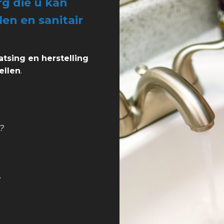
g die u kan
len en sanitair
atsing en herstelling
ellen
.
?
?