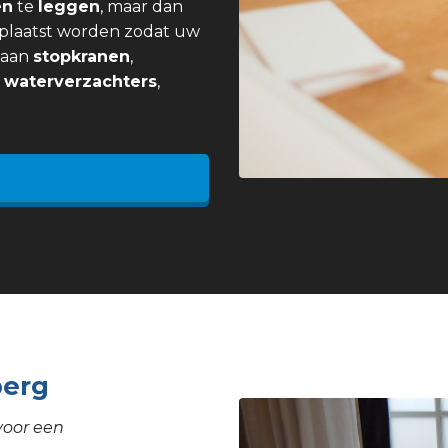
en
te
leggen
, maar dan
plaatst worden zodat uw
j aan
stopkranen
,
,
waterverzachters
,
berg
voor een