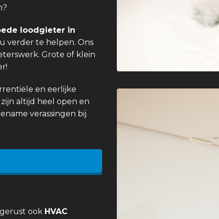
n?
ede loodgieter in
u verder te helpen. Ons
eterswerk. Grote of klein
r!
entiële en eerlijke
zijn altijd heel open en
gename verassingen bij
 gerust ook
HVAC