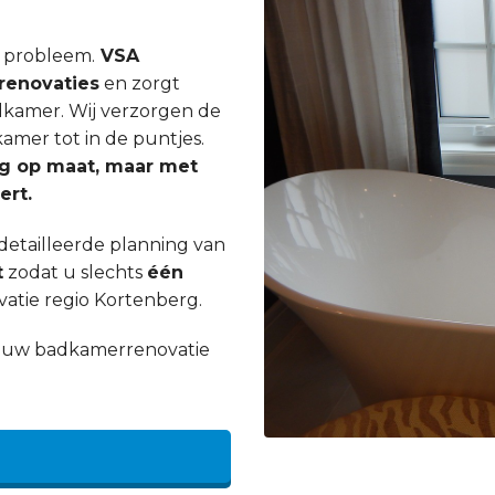
n probleem.
VSA
enovaties
en zorgt
dkamer. Wij verzorgen de
mer tot in de puntjes.
ig op maat, maar met
ert.
etailleerde planning van
t
zodat u slechts
één
atie regio Kortenberg.
an uw badkamerrenovatie