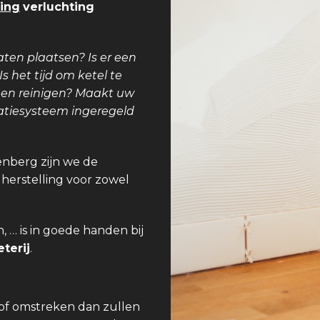
ing
verluchting
aten plaatsen? Is er een
 het tijd om ketel te
teen reinigen? Maakt uw
latiesysteem ingeregeld
enberg zijn we de
 herstelling voor zowel
 … is in goede handen bij
terij
.
 of omstreken dan zullen