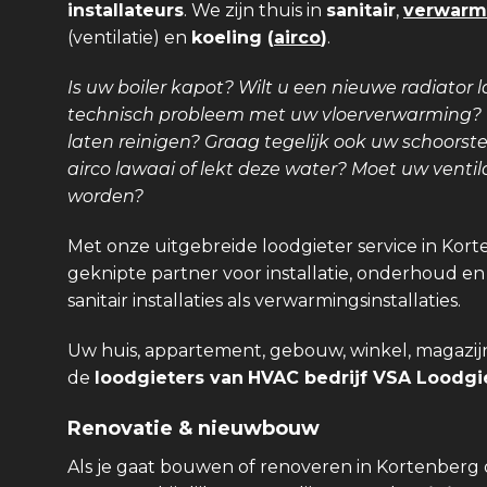
installateurs
. We zijn thuis in
sanitair
,
verwarm
(ventilatie) en
koeling (
airco
)
.
Is uw boiler kapot? Wilt u een nieuwe radiator l
technisch probleem met uw vloerverwarming? Is
laten reinigen? Graag tegelijk ook uw schoors
airco lawaai of lekt deze water? Moet uw venti
worden?
Met onze uitgebreide loodgieter service in Kort
geknipte partner voor installatie, onderhoud en
sanitair installaties als verwarmingsinstallaties.
Uw huis, appartement, gebouw, winkel, magazijn,
de
loodgieters van
HVAC bedrijf VSA Loodgie
Renovatie & nieuwbouw
Als je gaat bouwen of renoveren in Kortenberg