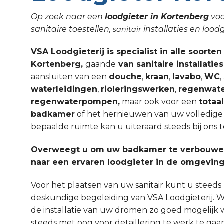
Op zoek naar een
loodgieter in Kortenberg
voo
sanitaire toestellen,
installaties en lo
sanitair
VSA Loodgieterij is specialist in alle soorten
Kortenberg,
gaande
van sanitaire installatie
aansluiten van een
douche
,
kraan
,
lavabo
,
WC
waterleidingen
,
rioleringswerken
,
regenwate
regenwaterpompen,
maar ook voor een
totaa
badkamer
of het hernieuwen van uw volledige sa
bepaalde ruimte kan u uiteraard steeds bij ons t
Overweegt u om uw badkamer te verbouwen
naar een ervaren loodgieter in de omgevin
Voor het plaatsen van uw sanitair kunt u steed
deskundige begeleiding van VSA Loodgieterij. W
de installatie van uw dromen zo goed mogelijk 
steeds met oog voor detaillering te werk te gaa