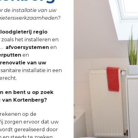
r de installatie van uw
odgieterswerkzaamheden?
 loodgieterij regio
s
zoals het installeren en
, …
afvoersystemen
en
rputten
en
lrenovatie van uw
nitaire installatie in een
erecht.
 en bent u op zoek
g van Kortenberg?
s rekenen op de
ij zorgen ervoor dat uw
wordt gerealiseerd door
n en steeds te zoeken