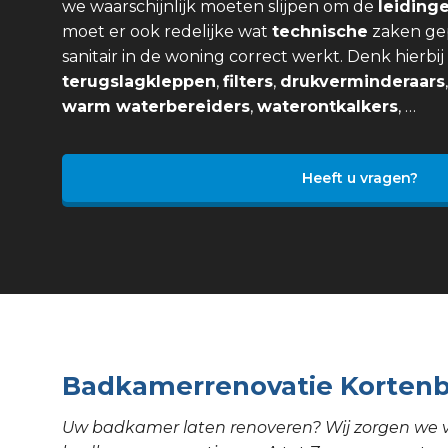
we waarschijnlijk moeten slijpen om de
leiding
moet er ook redelijke wat
technische
zaken ge
sanitair in de woning correct werkt. Denk hierbi
terugslagkleppen
,
filters
,
drukverminderaars
warm waterbereiders
,
waterontkalkers
, …
Heeft u vragen?
Badkamerrenovatie Korten
Uw badkamer laten renoveren? Wij zorgen we 