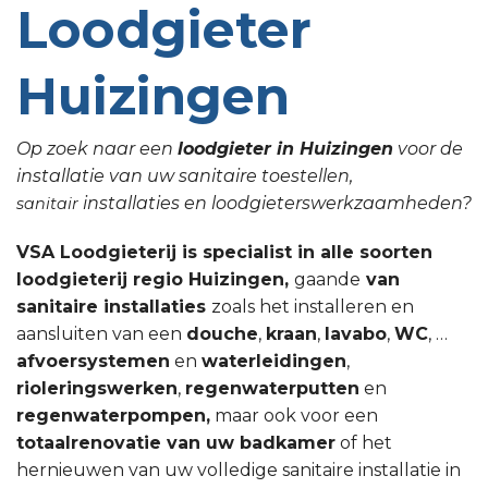
Loodgieter
Huizingen
Op zoek naar een
loodgieter in Huizingen
voor de
installatie van uw sanitaire toestellen,
installaties en loodgieterswerkzaamheden?
sanitair
VSA Loodgieterij is specialist in alle soorten
loodgieterij regio Huizingen,
gaande
van
sanitaire installaties
zoals het installeren en
aansluiten van een
douche
,
kraan
,
lavabo
,
WC
, …
afvoersystemen
en
waterleidingen
,
rioleringswerken
,
regenwaterputten
en
regenwaterpompen,
maar ook voor een
totaalrenovatie van uw badkamer
of het
hernieuwen van uw volledige sanitaire installatie in