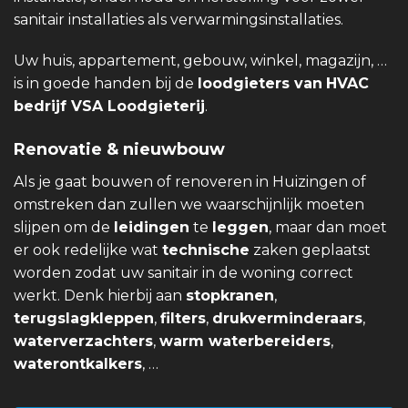
sanitair installaties als verwarmingsinstallaties.
Uw huis, appartement, gebouw, winkel, magazijn, …
is in goede handen bij de
loodgieters van
HVAC
bedrijf VSA Loodgieterij
.
Renovatie & nieuwbouw
Als je gaat bouwen of renoveren in Huizingen of
omstreken dan zullen we waarschijnlijk moeten
slijpen om de
leidingen
te
leggen
, maar dan moet
er ook redelijke wat
technische
zaken geplaatst
worden zodat uw sanitair in de woning correct
werkt. Denk hierbij aan
stopkranen
,
terugslagkleppen
,
filters
,
drukverminderaars
,
waterverzachters
,
warm waterbereiders
,
waterontkalkers
, …