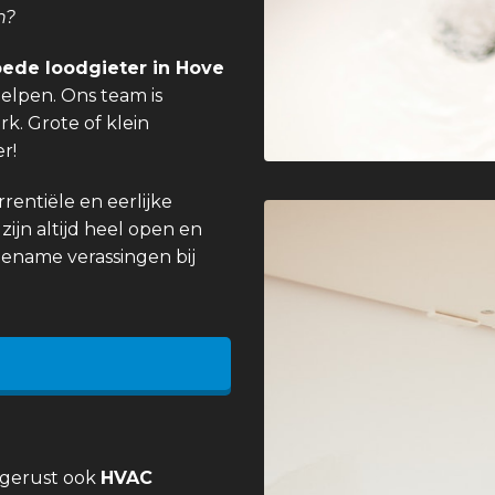
n?
ede loodgieter in Hove
elpen. Ons team is
k. Grote of klein
r!
entiële en eerlijke
zijn altijd heel open en
gename verassingen bij
 gerust ook
HVAC