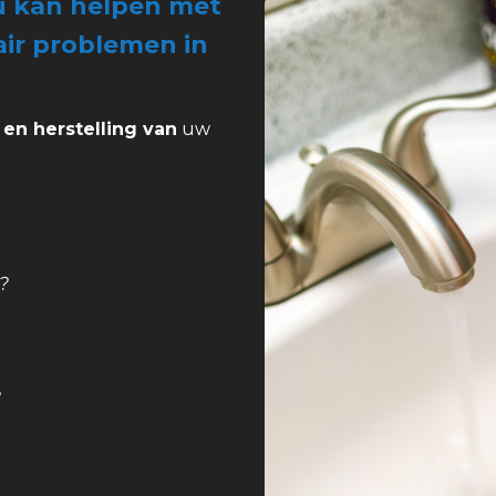
 u kan helpen met
tair problemen in
 en herstelling van
uw
?
?