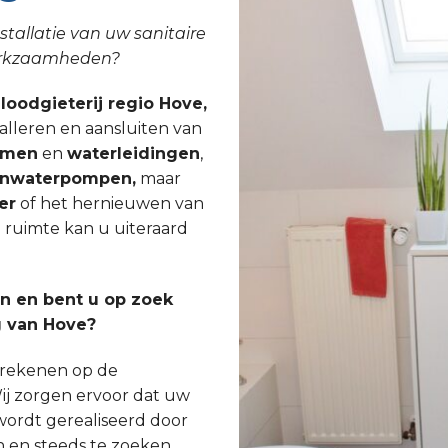
stallatie van uw sanitaire
werkzaamheden?
 loodgieterij regio Hove,
talleren en aansluiten van
emen
en
waterleidingen
,
nwaterpompen,
maar
er
of het hernieuwen van
e ruimte kan u uiteraard
 en bent u op zoek
g van Hove?
s rekenen op de
ij zorgen ervoor dat uw
wordt gerealiseerd door
n en steeds te zoeken