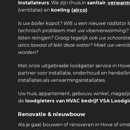
installateurs
. We zijn thuis in
sanitair
,
verwarm
(ventilatie) en
koeling (
airco
)
.
Is uw boiler kapot? Wilt u een nieuwe radiator l
technisch probleem met uw vloerverwarming? Is
laten reinigen? Graag tegelijk ook uw schoors
airco lawaai of lekt deze water? Moet uw venti
worden?
Met onze uitgebreide loodgieter service in Hove
partner voor installatie, onderhoud en herstellin
installaties als verwarmingsinstallaties.
Uw huis, appartement, gebouw, winkel, magazijn,
de
loodgieters van
HVAC bedrijf VSA Loodgie
Renovatie & nieuwbouw
Als je gaat bouwen of renoveren in Hove of om