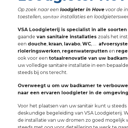
Op zoek naar een
loodgieter in Hove
voor de in
toestellen,
installaties en loodgieters
sanitair
VSA Loodgieterij is specialist in alle soorten
gaande
van sanitaire installaties
zoals het ins
een
douche
,
kraan
,
lavabo
,
WC
, …
afvoersyst
rioleringswerken
,
regenwaterputten
en
rege
ook voor een
totaalrenovatie van uw badkam
uw volledige sanitaire installatie in een bepaald
steeds bij ons terecht.
Overweegt u om uw badkamer te verbouwen
naar een ervaren loodgieter in de omgevin
Voor het plaatsen van uw sanitair kunt u steed
deskundige begeleiding van VSA Loodgieterij. W
de installatie van uw dromen zo goed mogelijk 
steeds met oog voor detaillering te werk te gaa