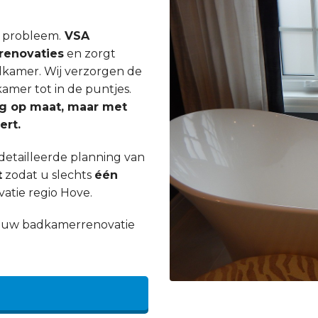
n probleem.
VSA
enovaties
en zorgt
dkamer. Wij verzorgen de
mer tot in de puntjes.
ig op maat, maar met
ert.
etailleerde planning van
t
zodat u slechts
één
atie regio Hove.
an uw badkamerrenovatie