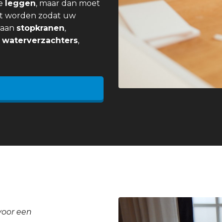
e
leggen
, maar dan moet
t worden zodat uw
j aan
stopkranen
,
,
waterverzachters
,
voor een