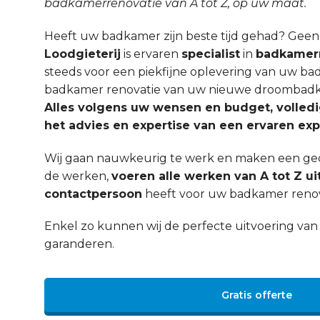
badkamerrenovatie van A tot Z, op uw maat.
Heeft uw badkamer zijn beste tijd gehad? Gee
Loodgieterij
is ervaren
specialist
in
badkamerr
steeds voor een piekfijne oplevering van uw ba
badkamer renovatie van uw nieuwe droombadka
Alles volgens uw wensen en budget, volled
het advies en expertise van een ervaren exp
Wij gaan nauwkeurig te werk en maken een ged
de werken,
voeren alle werken van A tot Z ui
contactpersoon
heeft voor uw badkamer renov
Enkel zo kunnen wij de perfecte uitvoering v
garanderen.
Gratis offerte