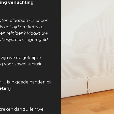
ing
verluchting
aten plaatsen? Is er een
 het tijd om ketel te
teen reinigen? Maakt uw
latiesysteem ingeregeld
 zijn we de geknipte
g voor zowel sanitair
 … is in goede handen bij
terij
.
streken dan zullen we