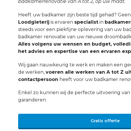
badkamerrenovatie van A tot Z, op uw maat.
Heeft uw badkamer zijn beste tijd gehad? Gee
Loodgieterij
is ervaren
specialist
in
badkamerr
steeds voor een piekfijne oplevering van uw ba
badkamer renovatie van uw nieuwe droombadka
Alles volgens uw wensen en budget, volled
het advies en expertise van een ervaren exp
Wij gaan nauwkeurig te werk en maken een ged
de werken,
voeren alle werken van A tot Z ui
contactpersoon
heeft voor uw badkamer renova
Enkel zo kunnen wij de perfecte uitvoering v
garanderen.
Gratis offerte