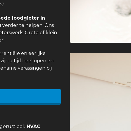
n?
ede loodgieter in
 verder te helpen. Ons
eterswerk. Grote of klein
r!
entiële en eerlijke
zijn altijd heel open en
gename verassingen bij
 gerust ook
HVAC