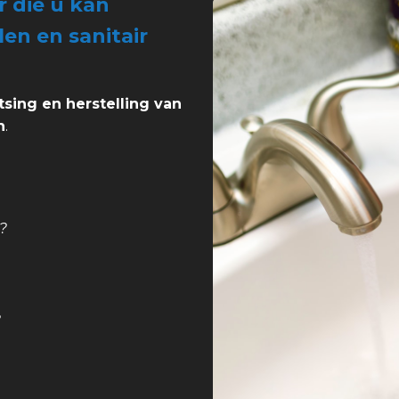
r die u kan
len en sanitair
tsing en herstelling van
n
.
?
?