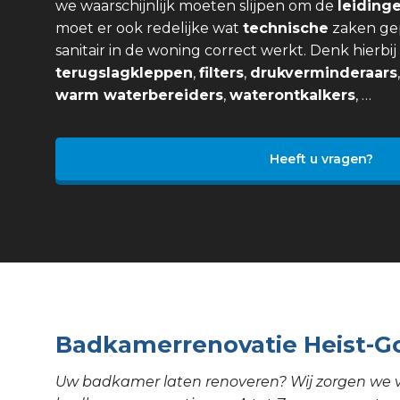
we waarschijnlijk moeten slijpen om de
leiding
moet er ook redelijke wat
technische
zaken ge
sanitair in de woning correct werkt. Denk hierbi
terugslagkleppen
,
filters
,
drukverminderaars
warm waterbereiders
,
waterontkalkers
, …
Heeft u vragen?
Badkamerrenovatie Heist-G
Uw badkamer laten renoveren? Wij zorgen we 