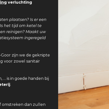
ing
verluchting
aten plaatsen? Is er een
 het tijd om ketel te
teen reinigen? Maakt uw
latiesysteem ingeregeld
t-Goor zijn we de geknipte
g voor zowel sanitair
 … is in goede handen bij
terij
.
of omstreken dan zullen