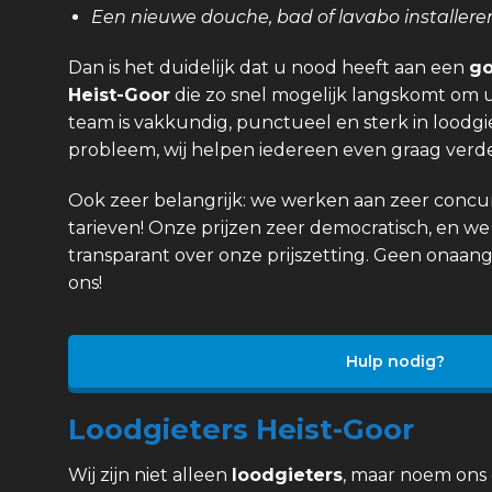
Een nieuwe douche, bad of lavabo installere
Dan is het duidelijk dat u nood heeft aan een
go
Heist-Goor
die zo snel mogelijk langskomt om u
team is vakkundig, punctueel en sterk in loodgi
probleem, wij helpen iedereen even graag verde
Ook zeer belangrijk: we werken aan zeer concurr
tarieven! Onze prijzen zeer democratisch, en we 
transparant over onze prijszetting. Geen onaan
ons!
Hulp nodig?
Loodgieters Heist-Goor
Wij zijn niet alleen
loodgieters
, maar noem ons