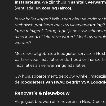
installateurs
. We zijn thuis in
sanitair
,
verwarm
(ventilatie) en
koeling (
airco
)
.
Is uw boiler kapot? Wilt u een nieuwe radiator l
technisch probleem met uw vloerverwarming? Is
laten reinigen? Graag tegelijk ook uw schoors
airco lawaai of lekt deze water? Moet uw venti
worden?
Met onze uitgebreide loodgieter service in Heis
partner voor installatie, onderhoud en herstellin
installaties als verwarmingsinstallaties.
Uw huis, appartement, gebouw, winkel, magazijn,
de
loodgieters van
HVAC bedrijf VSA Loodgie
Renovatie & nieuwbouw
Als je gaat bouwen of renoveren in Heist-Goor 