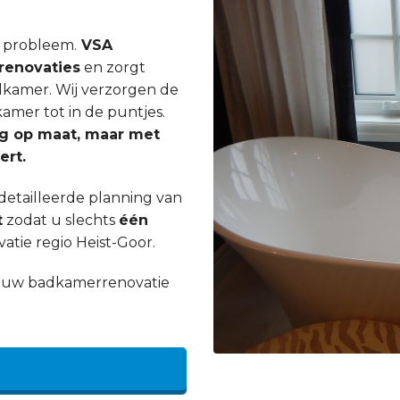
n probleem.
VSA
enovaties
en zorgt
dkamer. Wij verzorgen de
mer tot in de puntjes.
ig op maat, maar met
ert.
etailleerde planning van
t
zodat u slechts
één
tie regio Heist-Goor.
an uw badkamerrenovatie