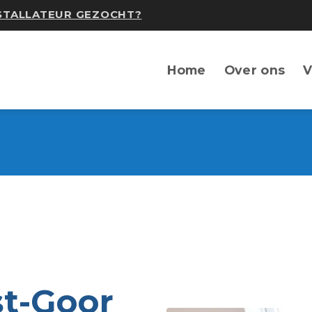
NSTALLATEUR GEZOCHT?
Home
Over ons
V
st-Goor