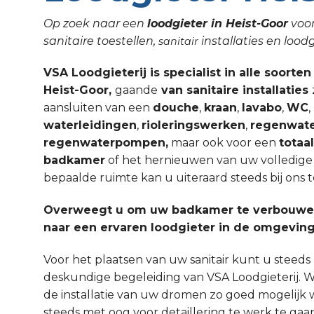
Op zoek naar een
loodgieter in Heist-Goor
voor
sanitaire toestellen,
installaties en lo
sanitair
VSA Loodgieterij is specialist in alle soorten
Heist-Goor,
gaande
van sanitaire installaties
aansluiten van een
douche
,
kraan
,
lavabo
,
WC
waterleidingen
,
rioleringswerken
,
regenwate
regenwaterpompen,
maar ook voor een
totaa
badkamer
of het hernieuwen van uw volledige sa
bepaalde ruimte kan u uiteraard steeds bij ons t
Overweegt u om uw badkamer te verbouwen
naar een ervaren loodgieter in de omgeving
Voor het plaatsen van uw sanitair kunt u steed
deskundige begeleiding van VSA Loodgieterij. W
de installatie van uw dromen zo goed mogelijk 
steeds met oog voor detaillering te werk te gaa