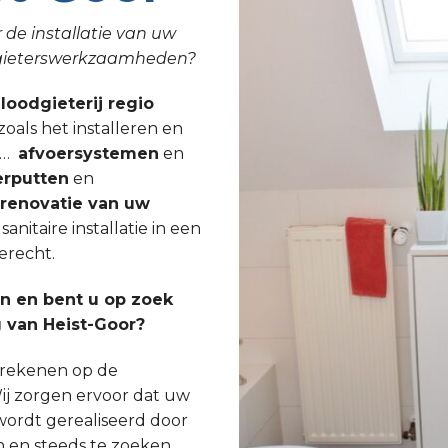
 de installatie van uw
odgieterswerkzaamheden?
 loodgieterij regio
zoals het installeren en
, …
afvoersystemen
en
rputten
en
lrenovatie van uw
nitaire installatie in een
erecht.
 en bent u op zoek
 van Heist-Goor?
s rekenen op de
ij zorgen ervoor dat uw
wordt gerealiseerd door
n en steeds te zoeken