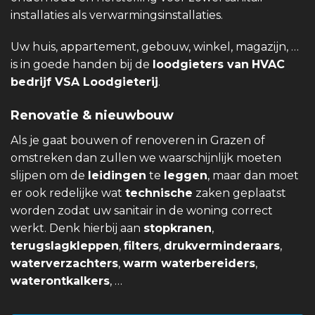
installaties als verwarmingsinstallaties.
Uw huis, appartement, gebouw, winkel, magazijn, …
is in goede handen bij de
loodgieters van
HVAC
bedrijf VSA Loodgieterij
.
Renovatie & nieuwbouw
Als je gaat bouwen of renoveren in Grazen of
omstreken dan zullen we waarschijnlijk moeten
slijpen om de
leidingen
te
leggen
, maar dan moet
er ook redelijke wat
technische
zaken geplaatst
worden zodat uw sanitair in de woning correct
werkt. Denk hierbij aan
stopkranen
,
terugslagkleppen
,
filters
,
drukverminderaars
,
waterverzachters
,
warm waterbereiders
,
waterontkalkers
, …