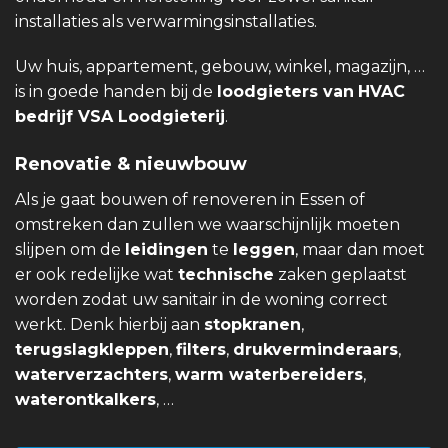
installaties als verwarmingsinstallaties.
Uw huis, appartement, gebouw, winkel, magazijn, …
is in goede handen bij de
loodgieters van
HVAC
bedrijf VSA Loodgieterij
.
Renovatie & nieuwbouw
Als je gaat bouwen of renoveren in Essen of
omstreken dan zullen we waarschijnlijk moeten
slijpen om de
leidingen
te
leggen
, maar dan moet
er ook redelijke wat
technische
zaken geplaatst
worden zodat uw sanitair in de woning correct
werkt. Denk hierbij aan
stopkranen
,
terugslagkleppen
,
filters
,
drukverminderaars
,
waterverzachters
,
warm waterbereiders
,
waterontkalkers
, …