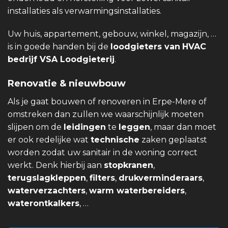
installaties als verwarmingsinstallaties.
Uw huis, appartement, gebouw, winkel, magazijn, …
is in goede handen bij de
loodgieters van
HVAC
bedrijf VSA Loodgieterij
.
Renovatie & nieuwbouw
Als je gaat bouwen of renoveren in Erpe-Mere of
omstreken dan zullen we waarschijnlijk moeten
slijpen om de
leidingen
te
leggen
, maar dan moet
er ook redelijke wat
technische
zaken geplaatst
worden zodat uw sanitair in de woning correct
werkt. Denk hierbij aan
stopkranen
,
terugslagkleppen
,
filters
,
drukverminderaars
,
waterverzachters
,
warm waterbereiders
,
waterontkalkers
, …