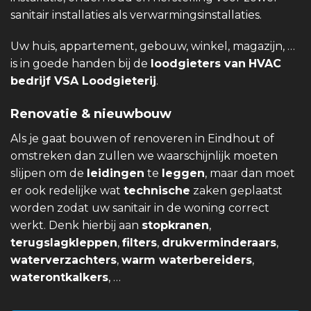
sanitair installaties als verwarmingsinstallaties.
Uw huis, appartement, gebouw, winkel, magazijn, …
is in goede handen bij de
loodgieters van
HVAC
bedrijf VSA Loodgieterij
.
Renovatie & nieuwbouw
Als je gaat bouwen of renoveren in Eindhout of
omstreken dan zullen we waarschijnlijk moeten
slijpen om de
leidingen
te
leggen
, maar dan moet
er ook redelijke wat
technische
zaken geplaatst
worden zodat uw sanitair in de woning correct
werkt. Denk hierbij aan
stopkranen
,
terugslagkleppen
,
filters
,
drukverminderaars
,
waterverzachters
,
warm waterbereiders
,
waterontkalkers
, …