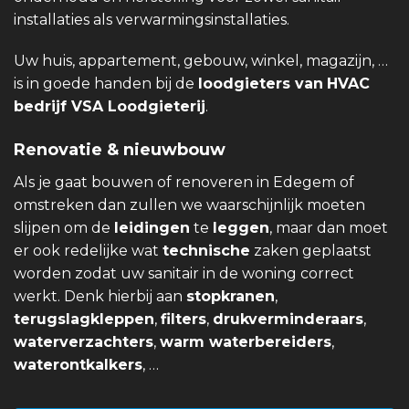
installaties als verwarmingsinstallaties.
Uw huis, appartement, gebouw, winkel, magazijn, …
is in goede handen bij de
loodgieters van
HVAC
bedrijf VSA Loodgieterij
.
Renovatie & nieuwbouw
Als je gaat bouwen of renoveren in Edegem of
omstreken dan zullen we waarschijnlijk moeten
slijpen om de
leidingen
te
leggen
, maar dan moet
er ook redelijke wat
technische
zaken geplaatst
worden zodat uw sanitair in de woning correct
werkt. Denk hierbij aan
stopkranen
,
terugslagkleppen
,
filters
,
drukverminderaars
,
waterverzachters
,
warm waterbereiders
,
waterontkalkers
, …