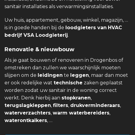
sanitair installaties als verwarmingsinstallaties.
Uw huis, appartement, gebouw, winkel, magazijn, …
is in goede handen bij de
loodgieters van
HVAC
bedrijf VSA Loodgieterij
.
Renovatie & nieuwbouw
Als je gaat bouwen of renoveren in Drogenbos of
omstreken dan zullen we waarschijnlijk moeten
slijpen om de
leidingen
te
leggen
, maar dan moet
er ook redelijke wat
technische
zaken geplaatst
worden zodat uw sanitair in de woning correct
werkt. Denk hierbij aan
stopkranen
,
terugslagkleppen
,
filters
,
drukverminderaars
,
waterverzachters
,
warm waterbereiders
,
waterontkalkers
, …