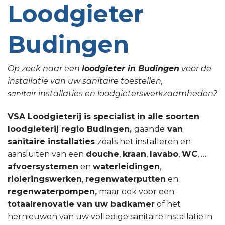
Loodgieter
Budingen
Op zoek naar een
loodgieter in Budingen
voor de
installatie van uw sanitaire toestellen,
installaties en loodgieterswerkzaamheden?
sanitair
VSA Loodgieterij is specialist in alle soorten
loodgieterij regio Budingen,
gaande
van
sanitaire installaties
zoals het installeren en
aansluiten van een
douche
,
kraan
,
lavabo
,
WC
, …
afvoersystemen
en
waterleidingen
,
rioleringswerken
,
regenwaterputten
en
regenwaterpompen,
maar ook voor een
totaalrenovatie van uw badkamer
of het
hernieuwen van uw volledige sanitaire installatie in