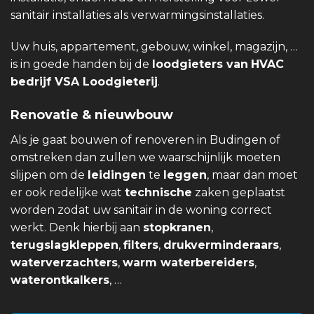
sanitair installaties als verwarmingsinstallaties.
Uw huis, appartement, gebouw, winkel, magazijn, …
is in goede handen bij de
loodgieters van
HVAC
bedrijf VSA Loodgieterij
.
Renovatie & nieuwbouw
Als je gaat bouwen of renoveren in Budingen of
omstreken dan zullen we waarschijnlijk moeten
slijpen om de
leidingen
te
leggen
, maar dan moet
er ook redelijke wat
technische
zaken geplaatst
worden zodat uw sanitair in de woning correct
werkt. Denk hierbij aan
stopkranen
,
terugslagkleppen
,
filters
,
drukverminderaars
,
waterverzachters
,
warm waterbereiders
,
waterontkalkers
, …