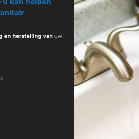
e u kan helpen
anitair
g en herstelling van
uw
?
?