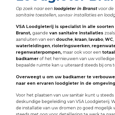
Op zoek naar een
loodgieter in Branst
voor de 
sanitaire toestellen,
installaties en lo
sanitair
VSA Loodgieterij is specialist in alle soorten
Branst,
gaande
van sanitaire installaties
zoals
aansluiten van een
douche
,
kraan
,
lavabo
,
WC
waterleidingen
,
rioleringswerken
,
regenwate
regenwaterpompen,
maar ook voor een
totaa
badkamer
of het hernieuwen van uw volledige sa
bepaalde ruimte kan u uiteraard steeds bij ons t
Overweegt u om uw badkamer te verbouwen
naar een ervaren loodgieter in de omgeving
Voor het plaatsen van uw sanitair kunt u steed
deskundige begeleiding van VSA Loodgieterij. W
de installatie van uw dromen zo goed mogelijk 
steeds met oog voor detaillering te werk te gaa