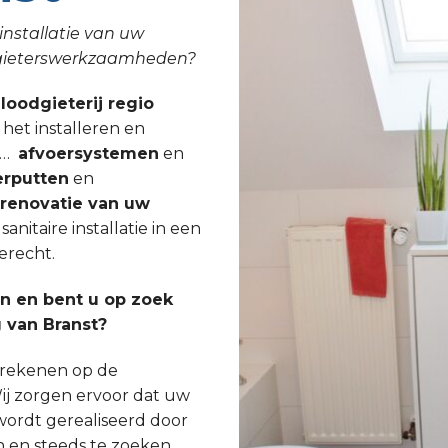
installatie van uw
odgieterswerkzaamheden?
 loodgieterij regio
 het installeren en
, …
afvoersystemen
en
rputten
en
lrenovatie van uw
nitaire installatie in een
erecht.
 en bent u op zoek
 van Branst?
s rekenen op de
ij zorgen ervoor dat uw
wordt gerealiseerd door
n en steeds te zoeken