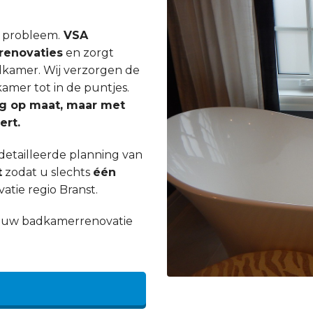
n probleem.
VSA
enovaties
en zorgt
dkamer. Wij verzorgen de
mer tot in de puntjes.
ig op maat, maar met
ert.
etailleerde planning van
t
zodat u slechts
één
tie regio Branst.
an uw badkamerrenovatie