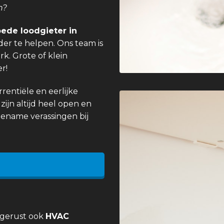
n?
ede loodgieter in
er te helpen. Ons team is
k. Grote of klein
r!
entiële en eerlijke
zijn altijd heel open en
gename verassingen bij
 gerust ook
HVAC