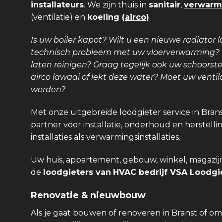
installateurs
. We zijn thuis in
sanitair
,
verwarm
(ventilatie) en
koeling (
airco
)
.
Is uw boiler kapot? Wilt u een nieuwe radiator l
technisch probleem met uw vloerverwarming? Is
laten reinigen? Graag tegelijk ook uw schoors
airco lawaai of lekt deze water? Moet uw venti
worden?
Met onze uitgebreide loodgieter service in Bran
partner voor installatie, onderhoud en herstellin
installaties als verwarmingsinstallaties.
Uw huis, appartement, gebouw, winkel, magazijn,
de
loodgieters van
HVAC bedrijf VSA Loodgie
Renovatie & nieuwbouw
Als je gaat bouwen of renoveren in Branst of o