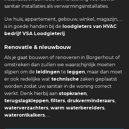
sanitair installaties als verwarmingsinstallaties.
Uw huis, appartement, gebouw, winkel, magazijn, …
is in goede handen bij de
loodgieters van
HVAC
bedrijf VSA Loodgieterij
.
Renovatie & nieuwbouw
Als je gaat bouwen of renoveren in Borgerhout of
omstreken dan zullen we waarschijnlijk moeten
slijpen om de
leidingen
te
leggen
, maar dan moet
er ook redelijke wat
technische
zaken geplaatst
worden zodat uw sanitair in de woning correct
werkt. Denk hierbij aan
stopkranen
,
terugslagkleppen
,
filters
,
drukverminderaars
,
waterverzachters
,
warm waterbereiders
,
waterontkalkers
, …