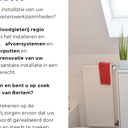
 installatie van uw
odgieterswerkzaamheden?
 loodgieterij regio
s het installeren en
, …
afvoersystemen
en
rputten
en
lrenovatie van uw
nitaire installatie in een
erecht.
 en bent u op zoek
g van Bertem?
s rekenen op de
ij zorgen ervoor dat uw
wordt gerealiseerd door
n en steeds te zoeken