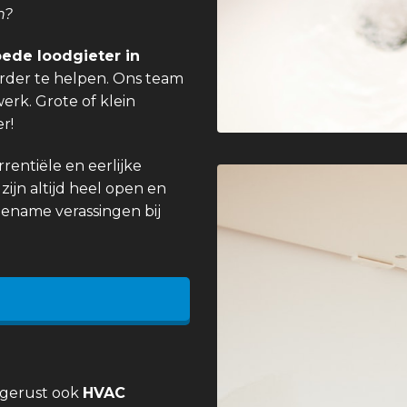
n?
ede loodgieter in
rder te helpen. Ons team
erk. Grote of klein
r!
entiële en eerlijke
zijn altijd heel open en
gename verassingen bij
 gerust ook
HVAC