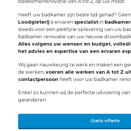
badkamerrenovatie van A tot Z, op uw maat.
Heeft uw badkamer zijn beste tijd gehad? Gee
Loodgieterij
is ervaren
specialist
in
badkamerr
steeds voor een piekfijne oplevering van uw ba
badkamer renovatie van uw nieuwe droombadka
Alles volgens uw wensen en budget, volled
het advies en expertise van een ervaren exp
Wij gaan nauwkeurig te werk en maken een ged
de werken,
voeren alle werken van A tot Z ui
contactpersoon
heeft voor uw badkamer renov
Enkel zo kunnen wij de perfecte uitvoering v
garanderen.
Gratis offerte