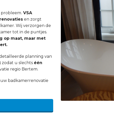
n probleem.
VSA
enovaties
en zorgt
dkamer. Wij verzorgen de
mer tot in de puntjes.
ig op maat, maar met
ert.
etailleerde planning van
t
zodat u slechts
één
atie regio Bertem.
an uw badkamerrenovatie