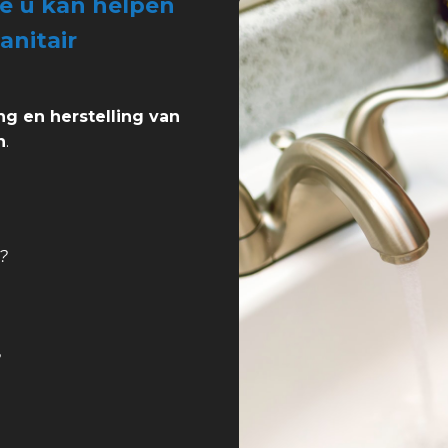
ie u kan helpen
anitair
ng en herstelling van
n
.
?
?