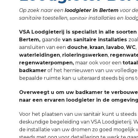
Op zoek naar een
loodgieter in Bertem
voor de
sanitaire toestellen,
installaties en lo
sanitair
VSA Loodgieterij is specialist in alle soorten
Bertem,
gaande
van sanitaire installaties
zoal
aansluiten van een
douche
,
kraan
,
lavabo
,
WC
waterleidingen
,
rioleringswerken
,
regenwate
regenwaterpompen,
maar ook voor een
totaa
badkamer
of het hernieuwen van uw volledige sa
bepaalde ruimte kan u uiteraard steeds bij ons t
Overweegt u om uw badkamer te verbouwen
naar een ervaren loodgieter in de omgevin
Voor het plaatsen van uw sanitair kunt u steed
deskundige begeleiding van VSA Loodgieterij. W
de installatie van uw dromen zo goed mogelijk 
steeds met oog voor detaillering te werk te gaa