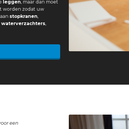
e
leggen
, maar dan moet
t worden zodat uw
j aan
stopkranen
,
,
waterverzachters
,
voor een