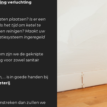
ing
verluchting
aten plaatsen? Is er een
 het tijd om ketel te
teen reinigen? Maakt uw
latiesysteem ingeregeld
tem zijn we de geknipte
g voor zowel sanitair
 … is in goede handen bij
terij
.
omstreken dan zullen we