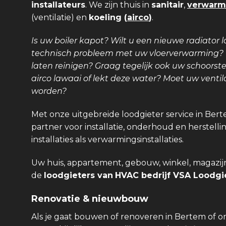
installateurs
. We zijn thuis in
sanitair
,
verwarm
(ventilatie) en
koeling (
airco
)
.
Is uw boiler kapot? Wilt u een nieuwe radiator l
technisch probleem met uw vloerverwarming? Is
laten reinigen? Graag tegelijk ook uw schoors
airco lawaai of lekt deze water? Moet uw venti
worden?
Met onze uitgebreide loodgieter service in Ber
partner voor installatie, onderhoud en herstellin
installaties als verwarmingsinstallaties.
Uw huis, appartement, gebouw, winkel, magazijn,
de
loodgieters van
HVAC bedrijf VSA Loodgie
Renovatie & nieuwbouw
Als je gaat bouwen of renoveren in Bertem of 