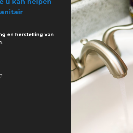
ie u kan helpen
anitair
ng en herstelling van
n
.
?
?