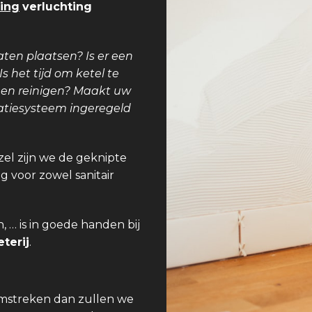
ing
verluchting
aten plaatsen? Is er een
 het tijd om ketel te
teen reinigen? Maakt uw
latiesysteem ingeregeld
zel zijn we de geknipte
g voor zowel sanitair
 … is in goede handen bij
terij
.
omstreken dan zullen we