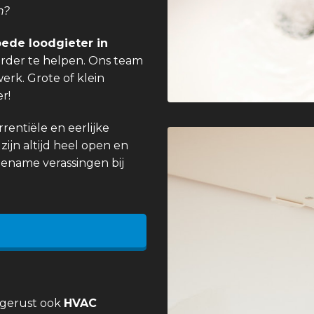
n?
ede loodgieter in
erder te helpen. Ons team
erk. Grote of klein
r!
entiële en eerlijke
zijn altijd heel open en
gename verassingen bij
 gerust ook
HVAC