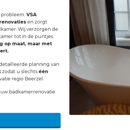
n probleem.
VSA
enovaties
en zorgt
dkamer. Wij verzorgen de
mer tot in de puntjes.
ig op maat, maar met
ert.
etailleerde planning van
t
zodat u slechts
één
tie regio Beerzel.
an uw badkamerrenovatie