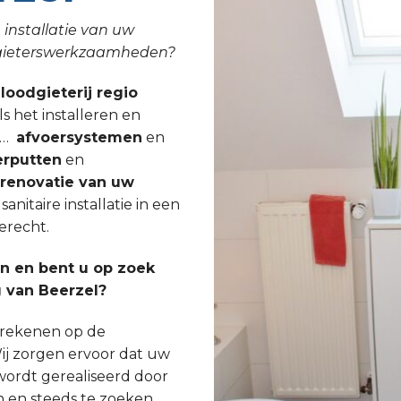
 installatie van uw
odgieterswerkzaamheden?
 loodgieterij regio
ls het installeren en
, …
afvoersystemen
en
rputten
en
lrenovatie van uw
nitaire installatie in een
erecht.
 en bent u op zoek
 van Beerzel?
s rekenen op de
ij zorgen ervoor dat uw
wordt gerealiseerd door
n en steeds te zoeken