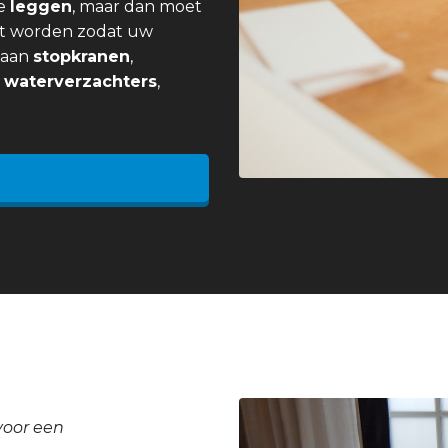
e
leggen
, maar dan moet
t worden zodat uw
j aan
stopkranen
,
,
waterverzachters
,
voor een