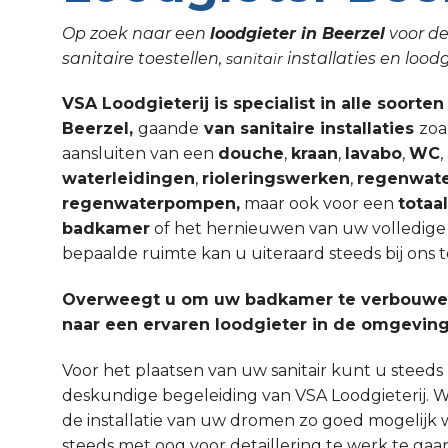
Op zoek naar een
loodgieter in Beerzel
voor de
sanitaire toestellen,
installaties en lo
sanitair
VSA Loodgieterij is specialist in alle soorten
Beerzel,
gaande
van sanitaire installaties
zoa
aansluiten van een
douche
,
kraan
,
lavabo
,
WC
waterleidingen
,
rioleringswerken
,
regenwate
regenwaterpompen,
maar ook voor een
totaa
badkamer
of het hernieuwen van uw volledige sa
bepaalde ruimte kan u uiteraard steeds bij ons t
Overweegt u om uw badkamer te verbouwen
naar een ervaren loodgieter in de omgeving
Voor het plaatsen van uw sanitair kunt u steed
deskundige begeleiding van VSA Loodgieterij. W
de installatie van uw dromen zo goed mogelijk 
steeds met oog voor detaillering te werk te gaa