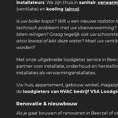
installateurs
. We zijn thuis in
sanitair
,
verwarm
(ventilatie) en
koeling (
airco
)
.
Is uw boiler kapot? Wilt u een nieuwe radiator l
technisch probleem met uw vloerverwarming? Is
laten reinigen? Graag tegelijk ook uw schoors
airco lawaai of lekt deze water? Moet uw venti
worden?
Met onze uitgebreide loodgieter service in Beer
partner voor installatie, onderhoud en herstellin
installaties als verwarmingsinstallaties.
Uw huis, appartement, gebouw, winkel, magazijn,
de
loodgieters van
HVAC bedrijf VSA Loodgie
Renovatie & nieuwbouw
Als je gaat bouwen of renoveren in Beerzel of 