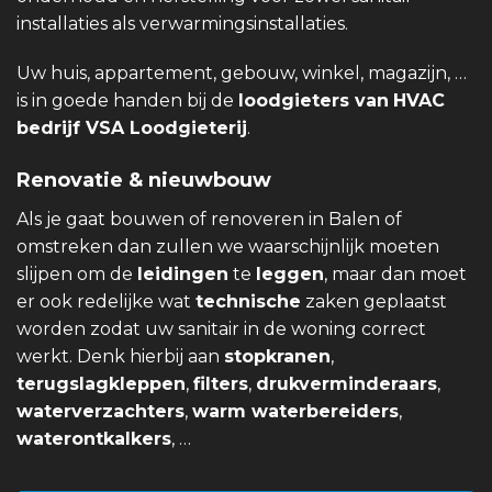
installaties als verwarmingsinstallaties.
Uw huis, appartement, gebouw, winkel, magazijn, …
is in goede handen bij de
loodgieters van
HVAC
bedrijf VSA Loodgieterij
.
Renovatie & nieuwbouw
Als je gaat bouwen of renoveren in Balen of
omstreken dan zullen we waarschijnlijk moeten
slijpen om de
leidingen
te
leggen
, maar dan moet
er ook redelijke wat
technische
zaken geplaatst
worden zodat uw sanitair in de woning correct
werkt. Denk hierbij aan
stopkranen
,
terugslagkleppen
,
filters
,
drukverminderaars
,
waterverzachters
,
warm waterbereiders
,
waterontkalkers
, …