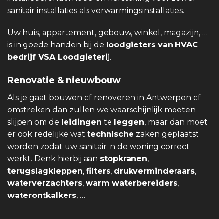
sanitair installaties als verwarmingsinstallaties.
Uw huis, appartement, gebouw, winkel, magazijn, …
is in goede handen bij de
loodgieters van
HVAC
bedrijf VSA Loodgieterij
.
Renovatie & nieuwbouw
Als je gaat bouwen of renoveren in Antwerpen of
omstreken dan zullen we waarschijnlijk moeten
slijpen om de
leidingen
te
leggen
, maar dan moet
er ook redelijke wat
technische
zaken geplaatst
worden zodat uw sanitair in de woning correct
werkt. Denk hierbij aan
stopkranen
,
terugslagkleppen
,
filters
,
drukverminderaars
,
waterverzachters
,
warm waterbereiders
,
waterontkalkers
, …