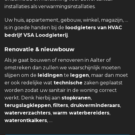
installaties als verwarmingsinstallaties.
Uw huis, appartement, gebouw, winkel, magazijn, …
is in goede handen bij de
loodgieters van
HVAC
bedrijf VSA Loodgieterij
.
Renovatie & nieuwbouw
Als je gaat bouwen of renoveren in Aalter of
omstreken dan zullen we waarschijnlijk moeten
slijpen om de
leidingen
te
leggen
, maar dan moet
er ook redelijke wat
technische
zaken geplaatst
worden zodat uw sanitair in de woning correct
werkt. Denk hierbij aan
stopkranen
,
terugslagkleppen
,
filters
,
drukverminderaars
,
waterverzachters
,
warm waterbereiders
,
waterontkalkers
, …