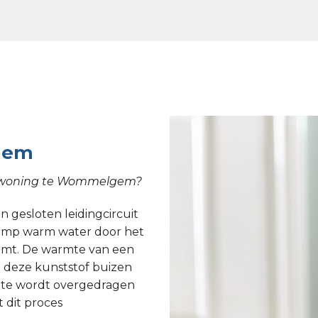
gem
we woning te Wommelgem?
 gesloten leidingcircuit
epomp warm water door het
armt. De warmte van een
 deze kunststof buizen
rmte wordt overgedragen
 dit proces