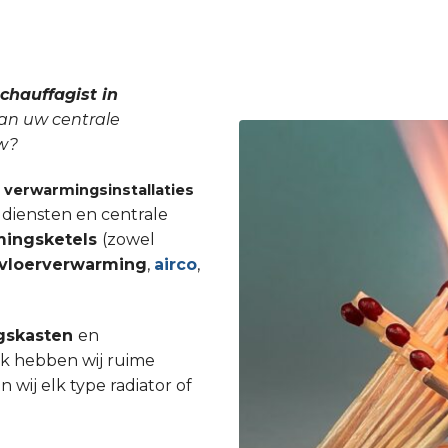
chauffagist in
van uw centrale
uw?
n
verwarmingsinstallaties
 diensten en centrale
mingsketels
(zowel
vloerverwarming
,
airco
,
gskasten
en
Ook hebben wij ruime
ij elk type radiator of