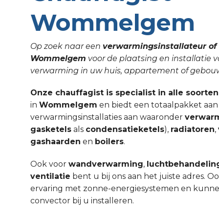
Wommelgem
Op zoek naar een
verwarmingsinstallateur of 
Wommelgem
voor de plaatsing en installatie 
verwarming in uw huis, appartement of gebo
Onze chauffagist is specialist in alle soorte
in
Wommelgem
en biedt een totaalpakket aan
verwarmingsinstallaties aan waaronder
verwar
gasketels
als
condensatieketels
),
radiatoren
,
gashaarden
en
boilers
.
Ook voor
wandverwarming
,
luchtbehandelin
ventilatie
bent u bij ons aan het juiste adres. 
ervaring met zonne-energiesystemen en kunnen w
convector bij u installeren.