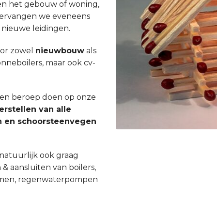
en het gebouw of woning,
st vervangen we eveneens
 nieuwe leidingen.
oor zowel
nieuwbouw
als
zonneboilers, maar ook cv-
 een beroep doen op onze
erstellen van alle
gen en schoorsteenvegen
natuurlijk ook graag
 & aansluiten van boilers,
ystemen, regenwaterpompen