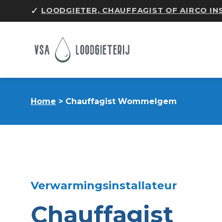
Skip
✓
LOODGIETER, CHAUFFAGIST OF AIRCO I
to
content
Home
> Chauffagist Wommelgem
Verwarmingsinstallateur
Chauffagist