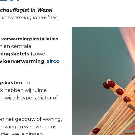
chauffagist in Wezel
e verwarming in uw huis,
n
verwarmingsinstallaties
n en centrale
mingsketels
(zowel
vloerverwarming
,
airco
,
gskasten
en
Ook hebben wij ruime
ij elk type radiator of
en het gebouw of woning,
st vervangen we eveneens
 nieuwe leidingen.