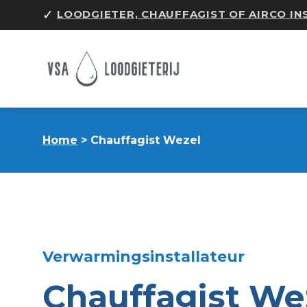
Skip
✓
LOODGIETER, CHAUFFAGIST OF AIRCO I
to
content
Home
> Chauffagist Wezel
Verwarmingsinstallateur
Chauffagist We