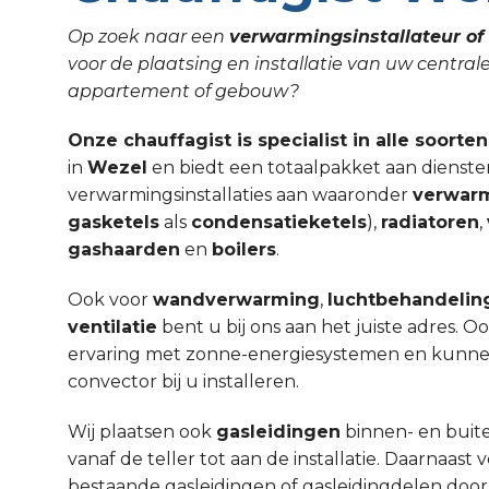
Op zoek naar een
verwarmingsinstallateur of 
voor de plaatsing en installatie van uw central
appartement of gebouw?
Onze chauffagist is specialist in alle soorte
in
Wezel
en biedt een totaalpakket aan dienste
verwarmingsinstallaties aan waaronder
verwar
gasketels
als
condensatieketels
),
radiatoren
,
gashaarden
en
boilers
.
Ook voor
wandverwarming
,
luchtbehandelin
ventilatie
bent u bij ons aan het juiste adres. 
ervaring met zonne-energiesystemen en kunnen w
convector bij u installeren.
Wij plaatsen ook
gasleidingen
binnen- en buit
vanaf de teller tot aan de installatie. Daarnaa
bestaande gasleidingen of gasleidingdelen door