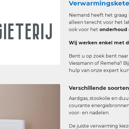
Verwarmingskete
Niemand heeft het graag 
alleen terecht voor het la
ook voor het
onderhoud
Wij werken enkel met d
Bent u op zoek bent naar e
Viessmann of Remeha? Bij
hulp van onze expert kunt 
Verschillende soorte
Aardgas, stookolie en du
courante energiebronnen
voor- en nadelen.
De juiste verwarming kiezen