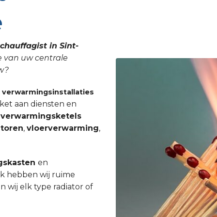
e
chauffagist in Sint-
ie van uw centrale
uw?
n
verwarmingsinstallaties
ket aan diensten en
r
verwarmingsketels
atoren
,
vloerverwarming
,
gskasten
en
Ook hebben wij ruime
ij elk type radiator of