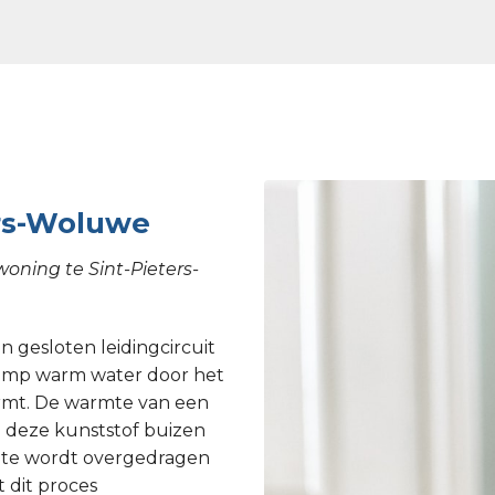
ers-Woluwe
oning te Sint-Pieters-
 gesloten leidingcircuit
epomp warm water door het
armt. De warmte van een
 deze kunststof buizen
rmte wordt overgedragen
 dit proces