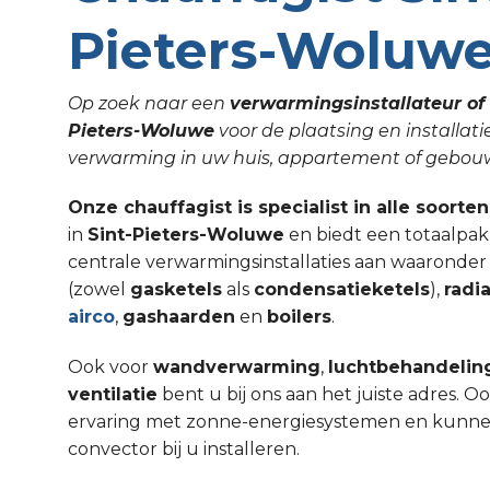
Pieters-Woluw
Op zoek naar een
verwarmingsinstallateur of 
Pieters-Woluwe
voor de plaatsing en installat
verwarming in uw huis, appartement of gebo
Onze chauffagist is specialist in alle soorte
in
Sint-Pieters-Woluwe
en biedt een totaalpak
centrale verwarmingsinstallaties aan waaronde
(zowel
gasketels
als
condensatieketels
),
radi
airco
,
gashaarden
en
boilers
.
Ook voor
wandverwarming
,
luchtbehandelin
ventilatie
bent u bij ons aan het juiste adres. 
ervaring met zonne-energiesystemen en kunnen w
convector bij u installeren.