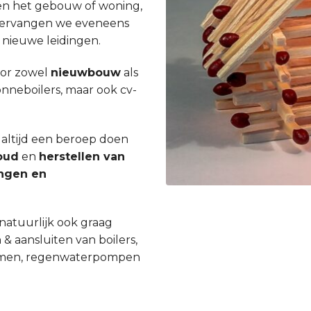
en het gebouw of woning,
st vervangen we eveneens
 nieuwe leidingen.
oor zowel
nieuwbouw
als
zonneboilers, maar ook cv-
 altijd een beroep doen
oud
en
herstellen van
ingen en
natuurlijk ook graag
 & aansluiten van boilers,
ystemen, regenwaterpompen