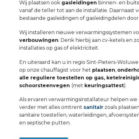
Wij plaatsen ook
gasleidingen
binnen- en buit
vanaf de teller tot aan de installatie. Daarnaa
bestaande gasleidingen of gasleidingdelen door
Wij installeren nieuwe verwarmingssystemen v
verbouwingen
. Denk hierbij aan cv-ketels en 
installaties op gas of elektriciteit.
En uiteraard kan u in regio Sint-Pieters-Woluwe
op onze chauffagist voor het
plaatsen
,
onderh
alle reguliere toestellen op gas, ketelreinig
schoorsteenvegen
(met
keuringsattest
).
Als ervaren verwarmingsinstallateur helpen we 
verder met alles omtrent
sanitair
zoals plaatsen
sanitaire toestellen, waterleidingen, afvoers
en septische putten.