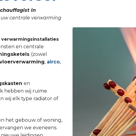
chauffagist in
an uw centrale verwarming
n
verwarmingsinstallaties
ensten en centrale
mingsketels
(zowel
vloerverwarming
,
airco
,
gskasten
en
Ook hebben wij ruime
ij elk type radiator of
en het gebouw of woning,
st vervangen we eveneens
 nieuwe leidingen.