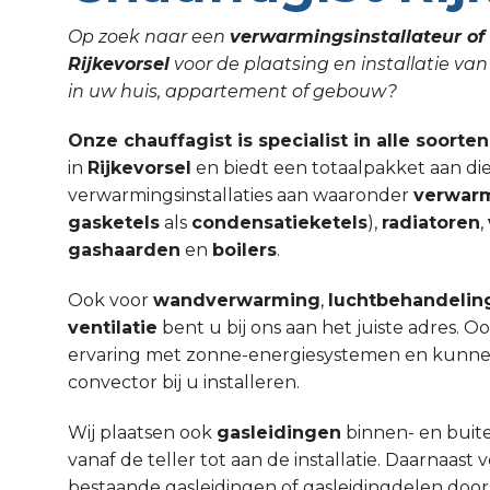
Op zoek naar een
verwarmingsinstallateur of 
Rijkevorsel
voor de plaatsing en installatie v
in uw huis, appartement of gebouw?
Onze chauffagist is specialist in alle soorte
in
Rijkevorsel
en biedt een totaalpakket aan di
verwarmingsinstallaties aan waaronder
verwar
gasketels
als
condensatieketels
),
radiatoren
,
gashaarden
en
boilers
.
Ook voor
wandverwarming
,
luchtbehandelin
ventilatie
bent u bij ons aan het juiste adres. 
ervaring met zonne-energiesystemen en kunnen w
convector bij u installeren.
Wij plaatsen ook
gasleidingen
binnen- en buit
vanaf de teller tot aan de installatie. Daarnaa
bestaande gasleidingen of gasleidingdelen door