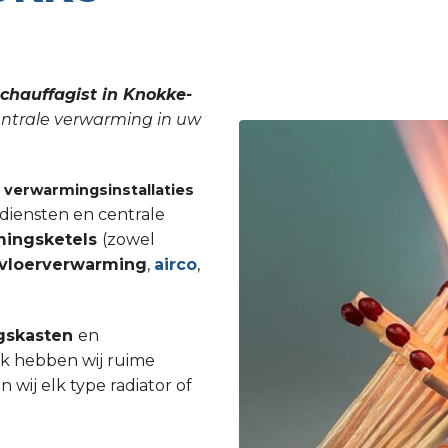
chauffagist in Knokke-
centrale verwarming in uw
n
verwarmingsinstallaties
diensten en centrale
mingsketels
(zowel
vloerverwarming
,
airco
,
gskasten
en
Ook hebben wij ruime
ij elk type radiator of