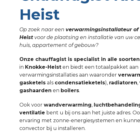
Heist
Op zoek naar een
verwarmingsinstallateur of 
Heist
voor de plaatsing en installatie van uw 
huis, appartement of gebouw?
Onze chauffagist is specialist in alle soorte
in
Knokke-Heist
en biedt een totaalpakket aan 
verwarmingsinstallaties aan waaronder
verwar
gasketels
als
condensatieketels
),
radiatoren
,
gashaarden
en
boilers
.
Ook voor
wandverwarming
,
luchtbehandelin
ventilatie
bent u bij ons aan het juiste adres. 
ervaring met zonne-energiesystemen en kunnen w
convector bij u installeren.