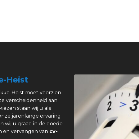
e-Heist
okke-Heist moet voorzien
ote verscheidenheid aan
kiezen staan wij u als
 onze jarenlange ervaring
n wij u graag in de goede
pen en vervangen van
cv-