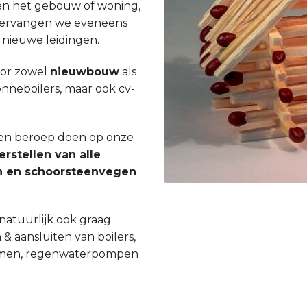
en het gebouw of woning,
st vervangen we eveneens
 nieuwe leidingen.
oor zowel
nieuwbouw
als
zonneboilers, maar ook cv-
 een beroep doen op onze
erstellen van alle
gen en schoorsteenvegen
natuurlijk ook graag
 & aansluiten van boilers,
ystemen, regenwaterpompen