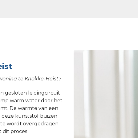
ist
 woning te Knokke-Heist?
 gesloten leidingcircuit
epomp warm water door het
armt. De warmte van een
 deze kunststof buizen
rmte wordt overgedragen
 dit proces