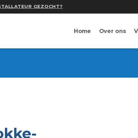
NSTALLATEUR GEZOCHT?
Home
Over ons
V
okke-