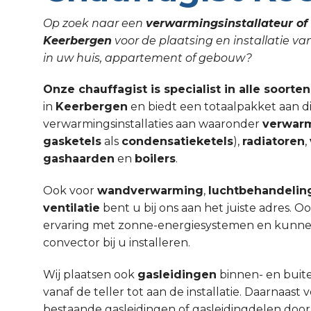
Op zoek naar een
verwarmingsinstallateur of 
Keerbergen
voor de plaatsing en installatie v
in uw huis, appartement of gebouw?
Onze chauffagist is specialist in alle soorte
in
Keerbergen
en biedt een totaalpakket aan d
verwarmingsinstallaties aan waaronder
verwar
gasketels
als
condensatieketels
),
radiatoren
,
gashaarden
en
boilers
.
Ook voor
wandverwarming
,
luchtbehandelin
ventilatie
bent u bij ons aan het juiste adres. 
ervaring met zonne-energiesystemen en kunnen w
convector bij u installeren.
Wij plaatsen ook
gasleidingen
binnen- en buit
vanaf de teller tot aan de installatie. Daarnaa
bestaande gasleidingen of gasleidingdelen door