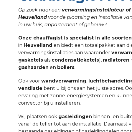
Op zoek naar een
verwarmingsinstallateur of 
Heuvelland
voor de plaatsing en installatie v
in uw huis, appartement of gebouw?
Onze chauffagist is specialist in alle soorte
in
Heuvelland
en biedt een totaalpakket aan di
verwarmingsinstallaties aan waaronder
verwar
gasketels
als
condensatieketels
),
radiatoren
,
gashaarden
en
boilers
.
Ook voor
wandverwarming
,
luchtbehandelin
ventilatie
bent u bij ons aan het juiste adres. 
ervaring met zonne-energiesystemen en kunnen w
convector bij u installeren.
Wij plaatsen ook
gasleidingen
binnen- en buit
vanaf de teller tot aan de installatie. Daarnaa
bestaande gasleidingen of gasleidingdelen door