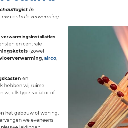
chauffagist in
an uw centrale verwarming
n
verwarmingsinstallaties
ensten en centrale
mingsketels
(zowel
vloerverwarming
,
airco
,
gskasten
en
Ook hebben wij ruime
ij elk type radiator of
en het gebouw of woning,
st vervangen we eveneens
 nieuwe leidingen.