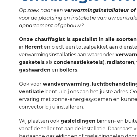
Op zoek naar een
verwarmingsinstallateur of 
voor de plaatsing en installatie van uw central
appartement of gebouw?
Onze chauffagist is specialist in alle soorte
in
Herent
en biedt een totaalpakket aan dienste
verwarmingsinstallaties aan waaronder
verwar
gasketels
als
condensatieketels
),
radiatoren
,
gashaarden
en
boilers
.
Ook voor
wandverwarming
,
luchtbehandelin
ventilatie
bent u bij ons aan het juiste adres. 
ervaring met zonne-energiesystemen en kunnen w
convector bij u installeren.
Wij plaatsen ook
gasleidingen
binnen- en buit
vanaf de teller tot aan de installatie. Daarnaa
bestaande gasleidingen of gasleidingdelen door