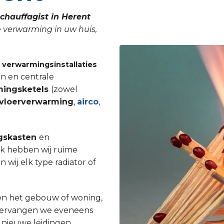
chauffagist in Herent
e verwarming in uw huis,
n
verwarmingsinstallaties
n en centrale
mingsketels
(zowel
vloerverwarming
,
airco
,
gskasten
en
Ook hebben wij ruime
ij elk type radiator of
en het gebouw of woning,
st vervangen we eveneens
 nieuwe leidingen.