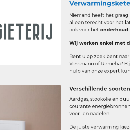
Verwarmingskete
Niemand heeft het graag 
alleen terecht voor het la
ook voor het
onderhoud
Wij werken enkel met d
Bent u op zoek bent naar e
Viessmann of Remeha? Bij
hulp van onze expert kunt 
Verschillende soorte
Aardgas, stookolie en du
courante energiebronnen
voor- en nadelen.
De juiste verwarming kiezen