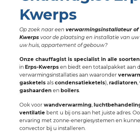
Kwerps
Op zoek naar een
verwarmingsinstallateur of 
Kwerps
voor de plaatsing en installatie van u
uw huis, appartement of gebouw?
Onze chauffagist is specialist in alle soorte
in
Erps-Kwerps
en biedt een totaalpakket aan d
verwarmingsinstallaties aan waaronder
verwar
gasketels
als
condensatieketels
),
radiatoren
,
gashaarden
en
boilers
.
Ook voor
wandverwarming
,
luchtbehandelin
ventilatie
bent u bij ons aan het juiste adres. 
ervaring met zonne-energiesystemen en kunnen w
convector bij u installeren.