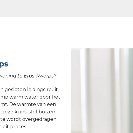
ps
 woning te Erps-Kwerps?
 gesloten leidingcircuit
epomp warm water door het
armt. De warmte van een
 deze kunststof buizen
rmte wordt overgedragen
 dit proces