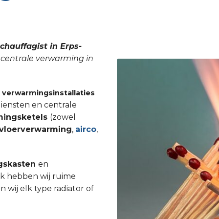
chauffagist in Erps-
w centrale verwarming in
n
verwarmingsinstallaties
iensten en centrale
mingsketels
(zowel
vloerverwarming
,
airco
,
gskasten
en
Ook hebben wij ruime
ij elk type radiator of