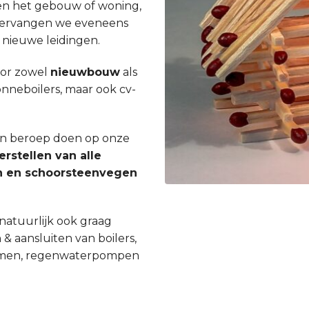
en het gebouw of woning,
st vervangen we eveneens
 nieuwe leidingen.
oor zowel
nieuwbouw
als
zonneboilers, maar ook cv-
een beroep doen op onze
erstellen van alle
gen en schoorsteenvegen
natuurlijk ook graag
 & aansluiten van boilers,
ystemen, regenwaterpompen