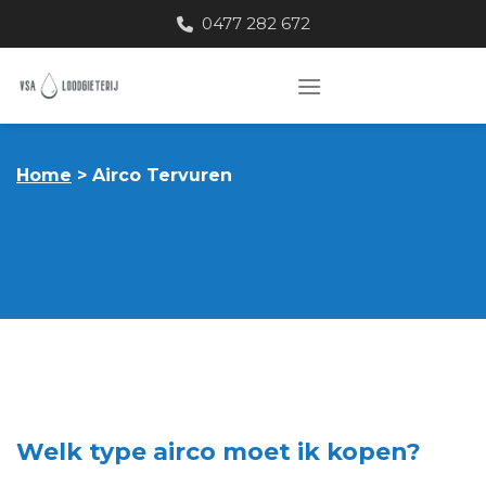
Skip
0477 282 672
to
content
Home
> Airco Tervuren
Welk type airco moet ik kopen?