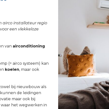
 airco installateur regio
 voor een vlekkeloze
tsen van
airconditioning
p (= airco systeem) kan
een
koelen
, maar ook
 zowel bij nieuwbouw als
j kunnen de leidingen
atie maar ook bij
n waar het wegwerken in