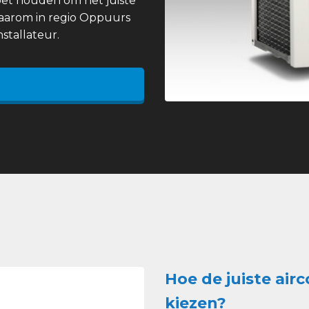
et houden om het juiste
 daarom in regio Oppuurs
stallateur.
Hoe de juiste air
kiezen?