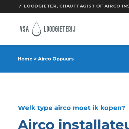
Skip
✓
LOODGIETER, CHAUFFAGIST OF AIRCO I
to
content
Home
> Airco Oppuurs
Welk type airco moet ik kopen?
Airco installate