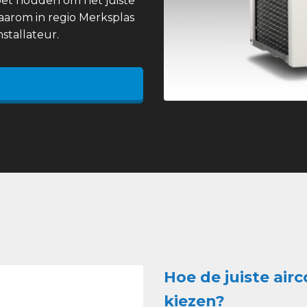
et houden om het juiste
daarom in regio Merksplas
stallateur.
Hoe de juiste airc
kiezen?