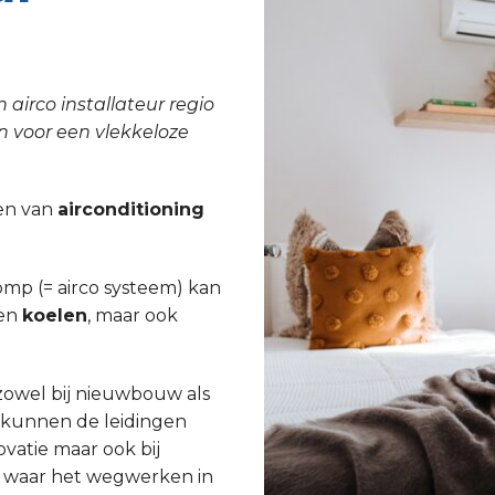
 airco installateur regio
n voor een vlekkeloze
tsen van
airconditioning
p (= airco systeem) kan
een
koelen
, maar ook
 zowel bij nieuwbouw als
j kunnen de leidingen
atie maar ook bij
n waar het wegwerken in