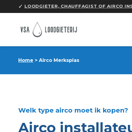
Skip
✓
LOODGIETER, CHAUFFAGIST OF AIRCO I
to
content
Home
> Airco Merksplas
Welk type airco moet ik kopen?
Airco installate