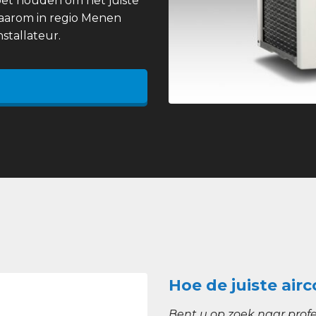
et houden om het juiste
 daarom in regio Menen
stallateur.
Hoe de juiste air
Bent u op zoek naar profe