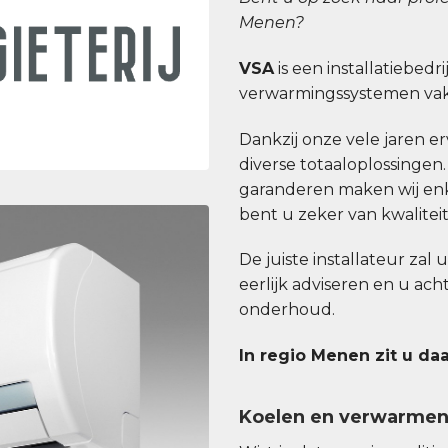
Menen?
VSA
is een installatiebedri
verwarmingssystemen vakk
Dankzij onze vele jaren erv
diverse totaaloplossingen
garanderen maken wij enk
bent u zeker van kwaliteit b
De juiste installateur zal 
eerlijk adviseren en u ac
onderhoud.
In regio Menen zit u da
Koelen en verwarme