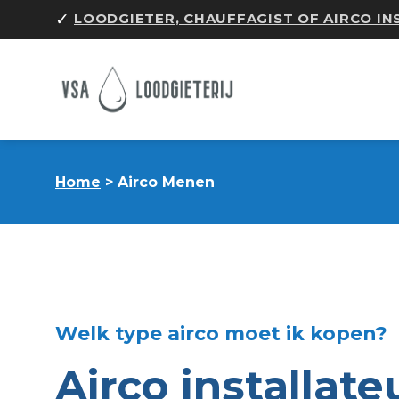
Skip
✓
LOODGIETER, CHAUFFAGIST OF AIRCO I
to
content
Home
> Airco Menen
Welk type airco moet ik kopen?
Airco installate