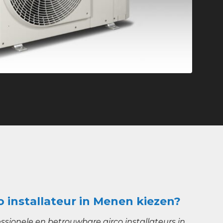
co installateur in Menen kiezen?
ssionele en betrouwbare airco installateurs in