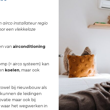
 airco installateur regio
oor een vlekkeloze
tsen van
airconditioning
p (= airco systeem) kan
een
koelen
, maar ook
 zowel bij nieuwbouw als
j kunnen de leidingen
atie maar ook bij
n waar het wegwerken in